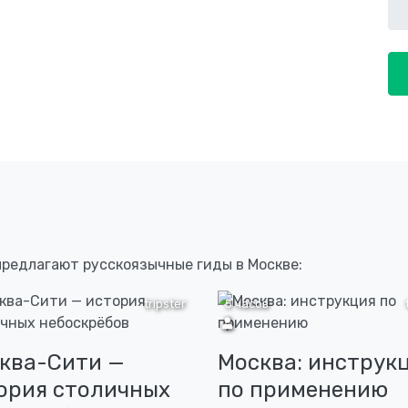
предлагают русскоязычные гиды в Москве:
tripster
5 часов
ква-Сити —
Москва: инструк
ория столичных
по применению