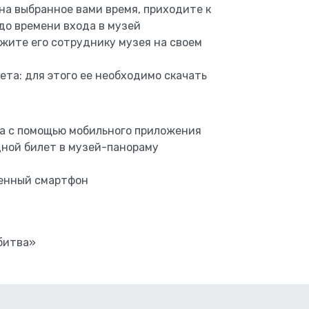
на выбранное вами время, приходите к
 до времени входа в музей
жите его сотруднику музея на своем
та: для этого ее необходимо скачать
да с помощью мобильного приложения
дной билет в музей-панораму
женный смартфон
битва»