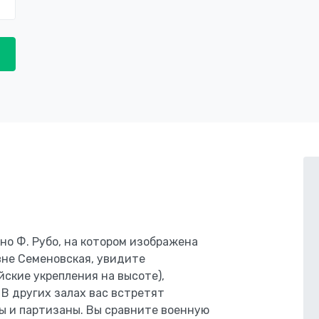
но Ф. Рубо, на котором изображена
вне Семеновская, увидите
ские укрепления на высоте),
В других залах вас встретят
ы и партизаны. Вы сравните военную