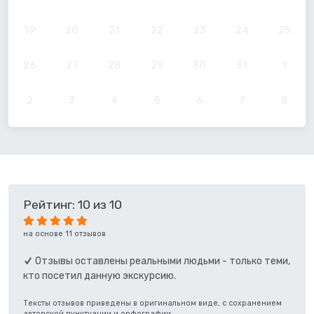
19
20
21
22
23
24
25
26
27
28
29
30
31
1
2
3
4
5
6
7
8
Рейтинг: 10 из 10
на основе 11 отзывов
Отзывы оставлены реальными людьми - только теми,
кто посетил данную экскурсию.
Тексты отзывов приведены в оригинальном виде, с сохранением
авторской пунктуации и орфографии.