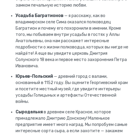
замком печальную историю любви.
Усадьба Багратионов
— я расскажу, как во
владимирском селе Сима оказался полководец
Багратион и почему его похоронили в имении. Кроме
того, мы побываем внутри усадьбы в гостях у Аллы
Анатольевны, она нам расскажет интересные
подробности о жизни полководца, которых вы нигде не
найдёте! А еще вы увидите церковь Дмитрия
Солунского 18 века и первое место захоронения Петра
Ивановича.
Юрьев-Польский
— древний город с валами,
основанный в 1152 году. Вы оцените Георгиевский храм
и посетите местный музей, где увидите интерьеры
усадьбы Голицыных и артефакты Отечественной
войны.
Сыродельня
в древнем селе Красное, которое
принадлежало Дмитрию Донскому! Маленькое
предприятие имеет много наград. Мы попробуем самые
интересные сорта сыра, а если захотите — закажем