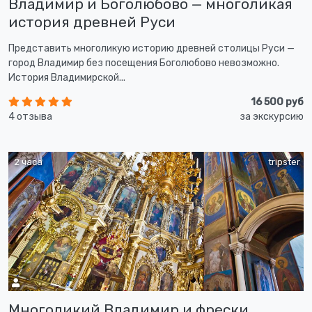
Владимир и Боголюбово — многоликая
история древней Руси
Представить многоликую историю древней столицы Руси —
город Владимир без посещения Боголюбово невозможно.
История Владимирской...
16 500 руб
4 отзыва
за экскурсию
2 часа
tripster
Многоликий Владимир и фрески