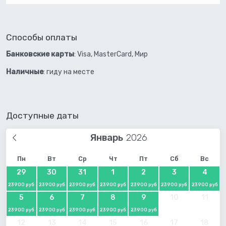
Способы оплаты
Банковские карты
: Visa, MasterCard, Мир
Наличные
: гиду на месте
Доступные даты
Январь
Пн
Вт
Ср
Чт
Пт
Сб
Вс
29
30
31
1
2
3
4
23900 руб
23900 руб
23900 руб
23900 руб
23900 руб
23900 руб
23900 руб
5
6
7
8
9
10
11
23900 руб
23900 руб
23900 руб
23900 руб
23900 руб
12
13
14
15
16
17
18