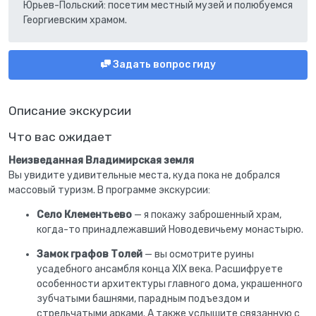
Юрьев-Польский: посетим местный музей и полюбуемся
Георгиевским храмом.
Задать вопрос гиду
Описание экскурсии
Что вас ожидает
Неизведанная Владимирская земля
Вы увидите удивительные места, куда пока не добрался
массовый туризм. В программе экскурсии:
Село Клементьево
— я покажу заброшенный храм,
когда-то принадлежавший Новодевичьему монастырю.
Замок графов Толей
— вы осмотрите руины
усадебного ансамбля конца XIX века. Расшифруете
особенности архитектуры главного дома, украшенного
зубчатыми башнями, парадным подъездом и
стрельчатыми арками. А также услышите связанную с