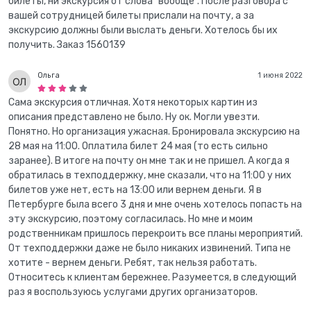
билеты, ни экскурсия от слова "вообще". После разговора с
вашей сотрудницей билеты прислали на почту, а за
экскурсию должны были выслать деньги. Хотелось бы их
получить. Заказ 1560139
Ольга
1 июня 2022
Сама экскурсия отличная. Хотя некоторых картин из
описания представлено не было. Ну ок. Могли увезти.
Понятно. Но организация ужасная. Бронировала экскурсию на
28 мая на 11:00. Оплатила билет 24 мая (то есть сильно
заранее). В итоге на почту он мне так и не пришел. А когда я
обратилась в техподдержку, мне сказали, что на 11:00 у них
билетов уже нет, есть на 13:00 или вернем деньги. Я в
Петербурге была всего 3 дня и мне очень хотелось попасть на
эту экскурсию, поэтому согласилась. Но мне и моим
родственникам пришлось перекроить все планы мероприятий.
От техподдержки даже не было никаких извинений. Типа не
хотите - вернем деньги. Ребят, так нельзя работать.
Относитесь к клиентам бережнее. Разумеется, в следующий
раз я воспользуюсь услугами других организаторов.