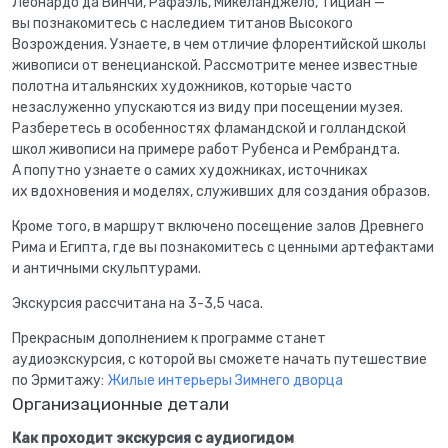
Леонардо да Винчи, Рафаэль, Микеланджело, Тициан —
вы познакомитесь с наследием титанов Высокого
Возрождения. Узнаете, в чем отличие флорентийской школы
живописи от венецианской. Рассмотрите менее известные
полотна итальянских художников, которые часто
незаслуженно упускаются из виду при посещении музея.
Разберетесь в особенностях фламандской и голландской
школ живописи на примере работ Рубенса и Рембрандта.
А попутно узнаете о самих художниках, источниках
их вдохновения и моделях, служивших для создания образов.
Кроме того, в маршрут включено посещение залов Древнего
Рима и Египта, где вы познакомитесь с ценными артефактами
и античными скульптурами.
Экскурсия рассчитана на 3-3,5 часа.
Прекрасным дополнением к программе станет
аудиоэкскурсия, с которой вы сможете начать путешествие
по Эрмитажу:
Жилые интерьеры Зимнего дворца
Организационные детали
Как проходит экскурсия с аудиогидом