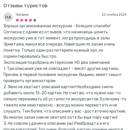
Отзывы туристов
Наталья
25 ноября 2024
Хорошо организованная экскурсия - большое спасибо!
Согласна с одним из отзывов, что начинаешь ценить
экскурсию уже в тот момент, когда проходишь в залы
Эрмитажа, минуя все очереди. Навигация по залам очень
понятна. Только один раз потеряли нужный зал, но
сориентировались быстро.
Экспозиция подобрана интересная. НО два замечания:
1. Три описания уже не совпадают - висят другие картины.
Причем, в первой половине экскурсии. Видимо, имеет смысл
проверить организаторам.
2. Явно не хватает описаний картин! Необходимо смело
добавить около 15-20 картин. Не считаю, что нужно как-то
сильно переживать об усталости экскурсантов. Если кому-то
тяжело или неинтересно - всегда можно перемотать и не
слушать. Тем более, что описания у вас -достаточно краткие.
Во многих залах нам не хватало хотя бы еще пару картин!
3. Не совсем удачен в описании зал Рембрандта и его
последователей. Зал очень большой, картин ооочень много в