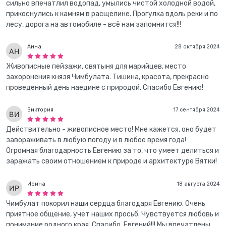
сильно впечатлил водопад, умылись чистой холодной водой,
прикоснулись к камням в расщелине. Прогулка вдоль реки и по
лесу, дорога на автомобиле - всё нам запомнится!!!
Анна
28 октября 2024
Живописные пейзажи, святыня для марийцев, место
захоронения князя Чимбулата. Тишина, красота, прекрасно
проведенный день наедине с природой. Спасибо Евгению!
Виктория
17 сентября 2024
Действительно - живописное место! Мне кажется, оно будет
завораживать в любую погоду и в любое время года!
Огромная благодарность Евгению за то, что умеет делиться и
заражать своим отношением к природе и архитектуре Вятки!
Ирина
18 августа 2024
Чимбулат покорил наши сердца благодаря Евгению. Очень
приятное общение, учет наших просьб. Чувствуется любовь и
понимание родного края. Спасибо, Евгений!!! Мы впечатлены.