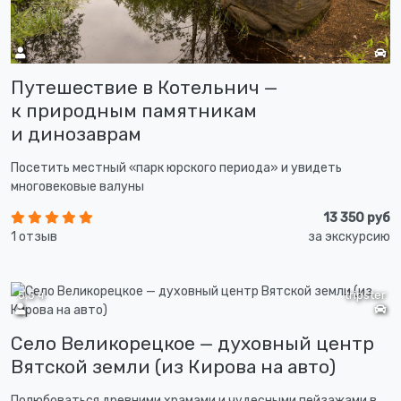
Путешествие в Котельнич —
к природным памятникам
и динозаврам
Посетить местный «парк юрского периода» и увидеть
многовековые валуны
13 350 руб
1 отзыв
за экскурсию
5,5 ч
tripster
Село Великорецкое — духовный центр
Вятской земли (из Кирова на авто)
Полюбоваться древними храмами и чудесными пейзажами в