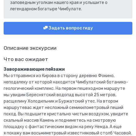
заповедным уголкам нашего края и услышите о
легендарном богатыре Чимбулате.
Задать вопрос гиду
Описание экскурсии
Что вас ожидает
Завораживающие пейзажи
Мы отправимся из Кирова в сторону деревню Фокино,
неподалеку от которой находится Чимбулатский ботанико-
геологический комплекс. На первом пешеходном маршруте
мы увидим Береснятский водопад высотой 25 метров,
расщелину Холодильник и Буржатский утес. На втором
маршрутевас ждет несложный семикилометровый пеший
поход. Вы подышите кристально чистым воздухом, увидите
скальный массив Камень и подниметесь на смотровую
площадку с фантастическим видом на реку Немда. А еще
я покажу вам восьмиметровый известняковый столб Часовой.