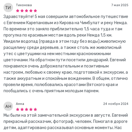
Тихонова
7 мая 2025
Здравствуйте! 5 мая совершили автомобильное путешествие
с Евгением Карепановым из Кирова на Чимбулат и реку Немда.
По времени это заняло приблизительно 1,5 часа туда и там
прогулка по красивым местам вдоль реки Немда 1,5 км.
Увидели водопад (правда в этом году без воды),живописную
расщелину среди деревьев, а также столь же живописный
утес с цветущими на нем местными краснокнижными
цветочками. На обратном пути посетили дендрарий. Евгений
понравился очень доброжелательным и позитивным
настроем, любовью к своему краю, подготовкой к экскурсии, а
также аккуратным и спокойным вождением. В общем, отлично
провели время, полюбовались красотами Вятского края и
пообщались с очень приятным молодым парнем.
Анна
24 ноября 2024
Мы были на этой замечательной экскурсии в августе. Евгений
прекрасный рассказчик, фотограф, человек. Помогал в дороге
детям, адаптировано рассказывал основные моменты. Нас