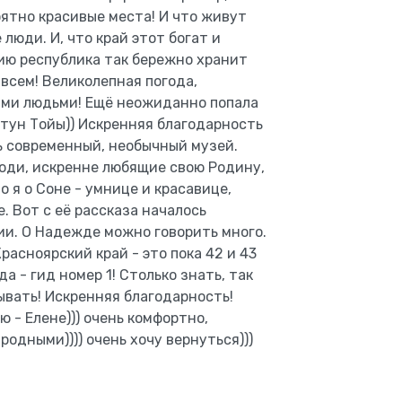
оятно красивые места! И что живут
люди. И, что край этот богат и
нию республика так бережно хранит
 всем! Великолепная погода,
ыми людьми! Ещё неожиданно попала
ртун Тойы)) Искренняя благодарность
ь современный, необычный музей.
люди, искренне любящие свою Родину,
 я о Соне - умнице и красавице,
. Вот с её рассказа началось
и. О Надежде можно говорить много.
Красноярский край - это пока 42 и 43
а - гид номер 1! Столько знать, так
ывать! Искренняя благодарность!
 - Елене))) очень комфортно,
родными)))) очень хочу вернуться)))