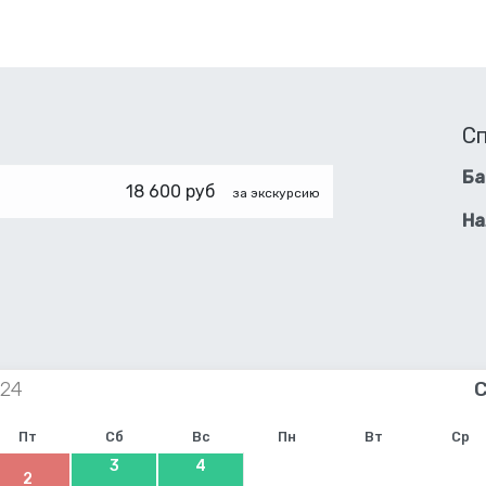
С
Ба
18 600 руб
за экскурсию
На
Пт
Сб
Вс
Пн
Вт
Ср
3
4
2