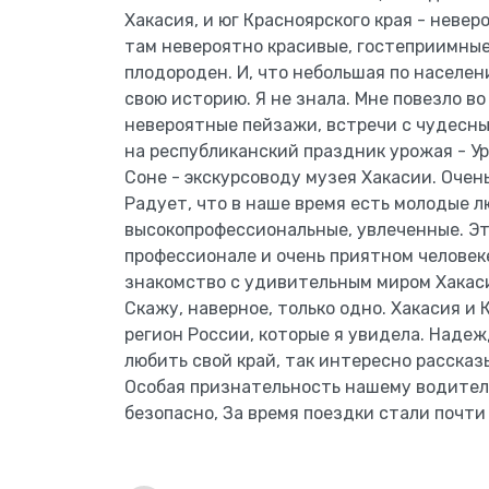
Хакасия, и юг Красноярского края - невер
там невероятно красивые, гостеприимные 
плодороден. И, что небольшая по населе
свою историю. Я не знала. Мне повезло во
невероятные пейзажи, встречи с чудесн
на республиканский праздник урожая - У
Соне - экскурсоводу музея Хакасии. Очен
Радует, что в наше время есть молодые 
высокопрофессиональные, увлеченные. Это
профессионале и очень приятном человеке
знакомство с удивительным миром Хакаси
Скажу, наверное, только одно. Хакасия и 
регион России, которые я увидела. Надежд
любить свой край, так интересно рассказ
Особая признательность нашему водителю
безопасно, За время поездки стали почти 