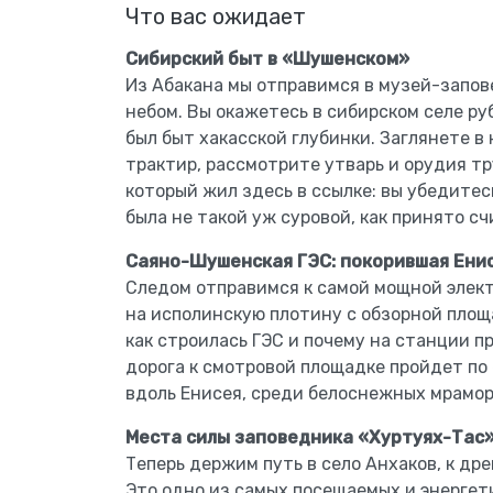
Что вас ожидает
Сибирский быт в «Шушенском»
Из Абакана мы отправимся в музей-запо
небом. Вы окажетесь в сибирском селе руб
был быт хакасской глубинки. Заглянете в
трактир, рассмотрите утварь и орудия тр
который жил здесь в ссылке: вы убедитес
была не такой уж суровой, как принято сч
Саяно-Шушенская ГЭС: покорившая Ени
Следом отправимся к самой мощной элек
на исполинскую плотину с обзорной площ
как строилась ГЭС и почему на станции п
дорога к смотровой площадке пройдет п
вдоль Енисея, среди белоснежных мрамор
Места силы заповедника «Хуртуях-Тас
Теперь держим путь в село Анхаков, к др
Это одно из самых посещаемых и энергет