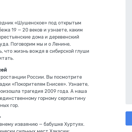
ведник «Шушенское» под открытым
ежа 19 — 20 веков и узнаете, каким
 крестьянские дома и деревенский
уда. Поговорим мы и о Ленине,
ь, что жизнь вождя в сибирской глуши
итать.
сей
тростанции России. Вы посмотрите
адки «Покорителям Енисея». Узнаете,
роизошла трагедия 2009 года. А наша
о единственному горному серпантину
ных гор.
»
евнему изваянию — бабушке Хуртуях.
ически сильных мест Хакасии: