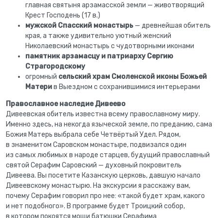
главная святыня арзамасской земли — животворящий
Крест Господень (17 в.)
мужской Спасский монастырь
— древнейшая обитель
края, а также удивительно уютный женский
Николаевский монастырь с чудотворными иконами
памятник арзамасцу и патриарху Сергию
Страгородскому
огромный
сельский храм Смоленской иконы Божьей
Матери
в Выездном с сохранившимися интерьерами
Православное наследие Дивеево
Дивеевская обитель известна всему православному миру.
Именно здесь, на некогда языческой земле, по преданию, сама
Божия Матерь выбрала себе Четвёртый Удел. Рядом,
в знаменитом Саровском монастыре, подвизался один
из самых любимых в народе старцев, будущий православный
святой Серафим Саровский — духовный покровитель
Дивеева. Вы посетите Казанскую церковь, давшую начало
Дивеевскому монастырю. На экскурсии я расскажу вам,
почему Серафим говорил про нее: «такой будет храм, какого
и нет подобного». В программе будет Троицкий собор,
в котором покоятся мощи батюшки Серафима