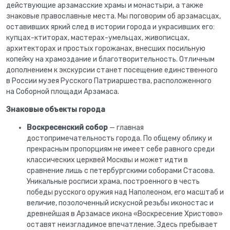
действующие арзамасские храмы и монастыри, а также
знаковые православные места. Мы поговорим об арзамасцах,
оставивших яркий след в истории города и украсивших его:
купцах-ктиторах, мастерах-умельцах, живописцах,
архитекторах и простых горожанах, внесших посильную
копейку на храмоздание и благотворительность. Отличным
дополнением к экскурсии станет посещение единственного
в России музея Русского Патриаршества, расположенного
на Соборной площади Арзамаса.
Знаковые объекты города
Воскресенский собор
— главная
достопримечательность города. По общему облику и
прекрасным пропорциям не имеет себе равного среди
классических церквей Москвы и может идти в
сравнение лишь с петербургскими соборами Стасова.
Уникальные росписи храма, построенного в честь
победы русского оружия над Наполеоном, его масштаб и
величие, позолоченный искусной резьбы иконостас и
древнейшая в Арзамасе икона «Воскресение Христово»
оставят неизгладимое впечатление. Здесь пребывает