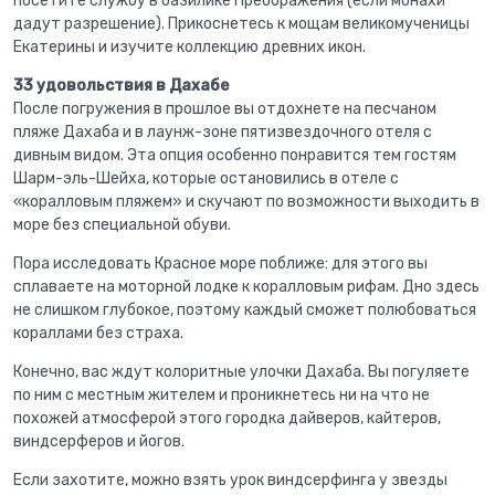
посетите службу в базилике Преображения (если монахи
дадут разрешение). Прикоснетесь к мощам великомученицы
Екатерины и изучите коллекцию древних икон.
33 удовольствия в Дахабе
После погружения в прошлое вы отдохнете на песчаном
пляже Дахаба и в лаунж-зоне пятизвездочного отеля с
дивным видом. Эта опция особенно понравится тем гостям
Шарм-эль-Шейха, которые остановились в отеле с
«коралловым пляжем» и скучают по возможности выходить в
море без специальной обуви.
Пора исследовать Красное море поближе: для этого вы
сплаваете на моторной лодке к коралловым рифам. Дно здесь
не слишком глубокое, поэтому каждый сможет полюбоваться
кораллами без страха.
Конечно, вас ждут колоритные улочки Дахаба. Вы погуляете
по ним с местным жителем и проникнетесь ни на что не
похожей атмосферой этого городка дайверов, кайтеров,
виндсерферов и йогов.
Если захотите, можно взять урок виндсерфинга у звезды