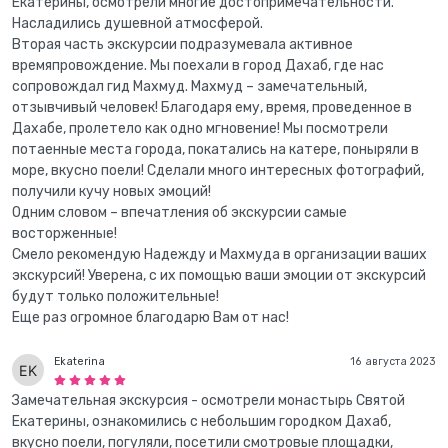
Екатерины, осмотрели многие достопримечательности.
Насладились душевной атмосферой.
Вторая часть экскурсии подразумевала активное
времяпровождение. Мы поехали в город Дахаб, где нас
сопровождал гид Махмуд. Махмуд – замечательный,
отзывчивый человек! Благодаря ему, время, проведенное в
Дахабе, пролетело как одно мгновение! Мы посмотрели
потаенные места города, покатались на катере, поныряли в
море, вкусно поели! Сделали много интересных фотографий,
получили кучу новых эмоций!
Одним словом – впечатления об экскурсии самые
восторженные!
Смело рекомендую Надежду и Махмуда в организации ваших
экскурсий! Уверена, с их помощью ваши эмоции от экскурсий
будут только положительные!
Еще раз огромное благодарю Вам от нас!
Ekaterina
16 августа 2023
Замечательная экскурсия - осмотрели монастырь Святой
Екатерины, ознакомились с небольшим городком Дахаб,
вкусно поели, погуляли, посетили смотровые площадки,