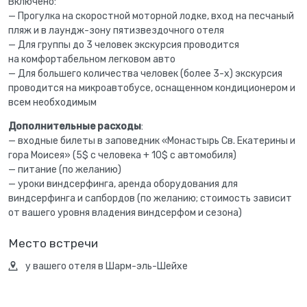
Включено:
— Прогулка на скоростной моторной лодке, вход на песчаный
пляж и в лаундж-зону пятизвездочного отеля
— Для группы до 3 человек экскурсия проводится
на комфортабельном легковом авто
— Для большего количества человек (более 3-х) экскурсия
проводится на микроавтобусе, оснащенном кондиционером и
всем необходимым
Дополнительные расходы
:
— входные билеты в заповедник «Монастырь Св. Екатерины и
гора Моисея» (5$ с человека + 10$ с автомобиля)
— питание (по желанию)
— уроки виндсерфинга, аренда оборудования для
виндсерфинга и сапбордов (по желанию; стоимость зависит
от вашего уровня владения виндсерфом и сезона)
Место встречи
у вашего отеля в Шарм-эль-Шейхе