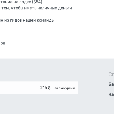
тание на лодке ($54)
 том, чтобы иметь наличные деньги
ин из гидов нашей команды
ире
С
Ба
216 $
за экскурсию
На