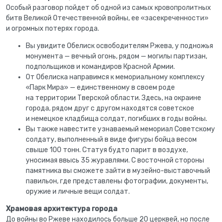
Особый разговор пойдет об одной из самых кровопролитных
битв Великой Отечественной войны, ее «засекреченности»
и огромных потерях города.
Вы увидите Обелиск освободителям Ржева, у подножья
монумента — вечный огонь, рядом — могилы партизан,
подпольщиков и командиров Красной Армии.
От Обелиска направимся к мемориальному комплексу
«Парк Мира» — единственному в своем роде
на территории Тверской области. Здесь, на окраине
города, рядом друг с другом находятся советское
и немецкое кладбища солдат, погибших в годы войны.
Вы также навестите узнаваемый мемориал Советскому
солдату, выполненный в виде фигуры бойца весом
свыше 100 тонн. Статуя будто парит в воздухе,
уносимая ввысь 35 журавлями. С восточной стороны
памятника вы сможете зайти в музейно-выставочный
павильон, где представлены фотографии, документы,
оружие и личные вещи солдат.
Храмовая архитектура города
До войны во Ржеве находилось больше 20 церквей, но после