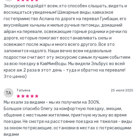
Экскурсия подойдёт всем, кто способен слышать, видеть и
восхищаться увиденным! Шикарные виды, кавказкое
гостеприимство Аслана по дороге на перевал Гумбаши, его
вкуснейшие хычыны и милые ручные питомцы, домашний
айран на перевале, освежающие горные родники и речки по
дороге, которые помогают восстанавливать силы и
освежают после жары и много всего другого. Все это
запомнится надолго. Наши вечно всем недовольные
подростки считают эту экскурсию самым лучшим событием
за всю поездку в КавМинВоды. Мы видели Эльбрус во всей
красе аж 2 раза в этот день - туда и обратно на перевале!
Это ценно)
Татьяна
25 июля 2025
Мы ехали за видами - мы их получили на 300%.
Большое спасибо Олегу за комфортную поездку, эмоции,
общение с местными жителями, приятную музыку во время
поездки. Не смотря на расстояние поездка не тяжелая - виды
за окном потрясающие, остановки в местах с потрясающими
видами