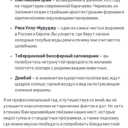
Сентинский храм
— возведенный в далеком 965 году
на территории современной Карачаево-Черкесии, он
запомнится вам стройными архитектурными формами и
идиллическими окружающими панорамами.
Река Уллу-Муруджу
— один из самых чистых водоемов
в России и Европе. Вы узнаете, где берут начало
холодные голубые воды реки и почему они считаются
целебными.
Тебердинский биосферный заповедник
— вы
полюбуетесь нетронутой природой и по желанию
посетите зоопарк с редкими видами животных.
Домбай
— в знаменитом курортном поселке вас ждут
щедрое солнце, горный воздух и вид на потрясающие
снежные вершины.
Я не профессиональный гид, и путешествуя со мной, вы не
услышите классических исторических фактов и дат. Но зато
я покажу Вам красивейшие пейзажи наших мест, которые
недоступны в стандартных программах, а также подскажу
где можно вкусно пообедать и попробовать блюда местной