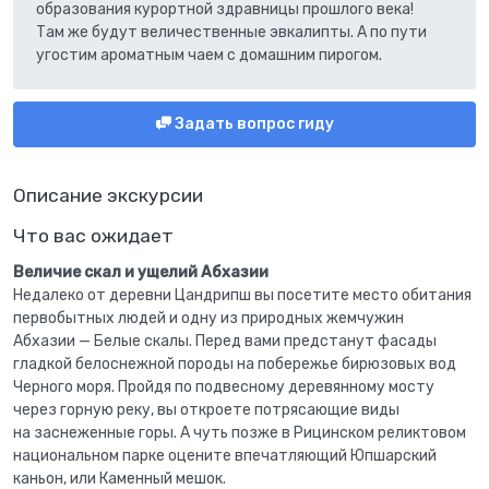
образования курортной здравницы прошлого века!
Там же будут величественные эвкалипты. А по пути
угостим ароматным чаем с домашним пирогом.
Задать вопрос гиду
Описание экскурсии
Что вас ожидает
Величие скал и ущелий Абхазии
Недалеко от деревни Цандрипш вы посетите место обитания
первобытных людей и одну из природных жемчужин
Абхазии — Белые скалы. Перед вами предстанут фасады
гладкой белоснежной породы на побережье бирюзовых вод
Черного моря. Пройдя по подвесному деревянному мосту
через горную реку, вы откроете потрясающие виды
на заснеженные горы. А чуть позже в Рицинском реликтовом
национальном парке оцените впечатляющий Юпшарский
каньон, или Каменный мешок.