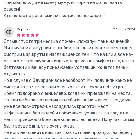
Понравилось даже моему мужу, который не хотел ехать
совсем!
Кто поедет с ребятами ни сколько не пожалеет!
Сергей
27 июля 2024
Отзыв спустя три месяца от жены, пожалуй так и начнем😁
Мы с мужем экскурсии не любим, всегда и везде своим ходом,
смотрим маршруты и наслаждаемся тем, что нашли а все из-
за того, что экскурсии нудные, жаркие, не комфортные, много
болтовни и к вечеру приезжаешь уставший, хочется лечь и
отдыхать.
Но в случае с Эдуардом все наооборот. Мы получили кайф не
смотря на то что встали очень рано и выехали в 4е утра.
Время подобрано очень клево, когда мы приезжали на места,
то там не было скопления людей и было не жарко, а когда мы
уже все посмотрели, насладились красотой мест,
нафоткались без людей и собирались уезжать то тогда на
место приезжало большое количество людей. Получается мы
были везде одни, это очень клево.
Не могу не оценить наш завтрак который проходил на берегу