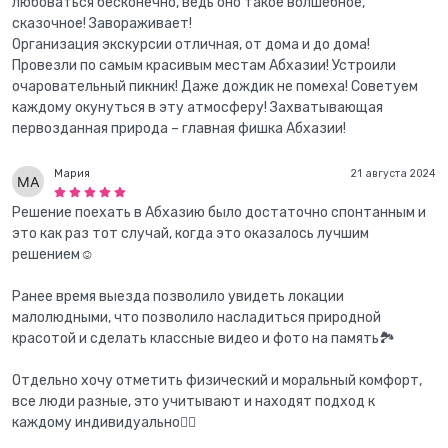
любоваться бесконечно, ведь оно такое волшебное,
сказочное! Завораживает!
Организация экскурсии отличная, от дома и до дома!
Провезли по самым красивым местам Абхазии! Устроили
очаровательный пикник! Даже дождик не помеха! Советуем
каждому окунуться в эту атмосферу! Захватывающая
первозданная природа – главная фишка Абхазии!
Мария
21 августа 2024
Решение поехать в Абхазию было достаточно спонтанным и
это как раз тот случай, когда это оказалось лучшим
решением☺
Ранее время выезда позволило увидеть локации
малолюдными, что позволило насладиться природной
красотой и сделать классные видео и фото на память🏞
Отдельно хочу отметить физический и моральный комфорт,
все люди разные, это учитывают и находят подход к
каждому индивидуально👍🏻