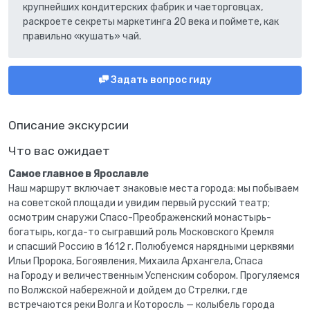
крупнейших кондитерских фабрик и чаеторговцах,
раскроете секреты маркетинга 20 века и поймете, как
правильно «кушать» чай.
Задать вопрос гиду
Описание экскурсии
Что вас ожидает
Самое главное в Ярославле
Наш маршрут включает знаковые места города: мы побываем
на советской площади и увидим первый русский театр;
осмотрим снаружи Спасо-Преображенский монастырь-
богатырь, когда-то сыгравший роль Московского Кремля
и спасший Россию в 1612 г. Полюбуемся нарядными церквями
Ильи Пророка, Богоявления, Михаила Архангела, Спаса
на Городу и величественным Успенским собором. Прогуляемся
по Волжской набережной и дойдем до Стрелки, где
встречаются реки Волга и Которосль — колыбель города