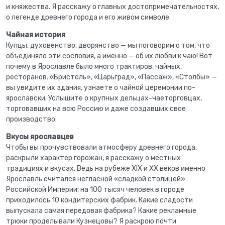
и княжества. Я расскажу о главных достопримечательностях,
о легенде древнего города и его живом символе.
Чайная история
Купцы, духовенство, дворянство — мы поговорим о том, что
объединяло эти сословия, а именно — об их любви к чаю! Вот
почему в Ярославле было много трактиров, чайных,
ресторанов. «Бристоль», «Царьград», «Пассаж», «Столбы» —
вы увидите их здания, узнаете о чайной церемонии по-
ярославски. Услышите о крупных дельцах-чаеторговцах,
торговавших на всю Россию и даже создавших свое
производство.
Вкусы ярославцев
Чтобы вы прочувствовали атмосферу древнего города,
раскрыли характер горожан, я расскажу о местных
традициях и вкусах. Ведь на рубеже XIX и XX веков именно
Ярославль считался негласной «сладкой столицей»
Российской Империи: на 100 тысяч человек в городе
приходилось 10 кондитерских фабрик. Какие сладости
выпускала самая передовая фабрика? Какие рекламные
трюки проделывали Кузнецовы? Я раскрою почти