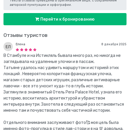
Тексты отзывов приведены в оригинальном виде, с сохранением
авторской пунктуации и орфографии.
Перейти к бронированию
Отзывы туристов
Елена
8 декабря 2025
В Стамбуле и на Истикляль бывала много раз, но никогда не
заглядывала на удаленные улочки и в пассаж.
Татьяне удалось нас удивить маршрутом и историей этих
локаций . Невероятно колоритная французская улочка,
магазин старых детских игрушек, различные антикварные
лавочки - все это уносит куда-то в глубь истории.
Заглянули в знаменитый Отель Pera Palace Hotel, узнала его
историю, восхитилась архитектурой и убранством
интерьера внутри. Захотела в следующий раз остановиться
именно там и почувствовать себя частичкой истории.
Отдельного внимания заслуживают фото🥰 моя цель была
именно фото-прогулка в стиле лав-стори и я на 💯 довольна.