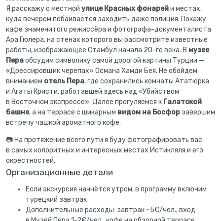
Я расскажу о местной
улице Красных фонарей
и местах,
куда вечером побаивается заходить даже полиция. Покажу
кафе знаменитого режиссёра и фотографа-документалиста
Ара Гюлера, на стенах которого вы рассмотрите известные
работы, изображающее Стамбул начала 20-го века. В
музее
Пера
обсудим символику самой дорогой картины Турции —
«Дрессировщик черепах» Османа Хамди Бея. Не обойдем
вниманием
отель Пера
, где сохранились комнаты Ататюрка
и Агаты Кристи, работавшей здесь над «Убийством
в Восточном экспрессе». Далее прогуляемся к
Галатской
башне
, а на террасе с шикарным
видом на Босфор
завершим
встречу чашкой ароматного кофе.
📷 На протяжение всего пути я буду фотографировать вас
в самых колоритных и интересных местах Истикляля и его
окрестностей.
Организационные детали
Если экскурсия начнётся утром, в программу включим
турецкий завтрак
Дополнительные расходы: завтрак ~5€/чел., вход
в Музей Пера 1-2€/чел., кофе на обзорной террасе