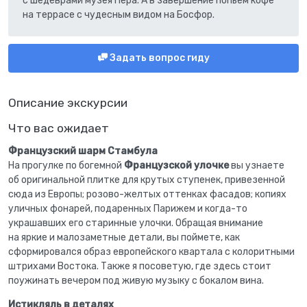
с шедеврами музея Пера. А в завершение попьем кофе
на террасе с чудесным видом на Босфор.
Задать вопрос гиду
Описание экскурсии
Что вас ожидает
Французский шарм Стамбула
На прогулке по богемной
Французской улочке
вы узнаете
об оригинальной плитке для крутых ступенек, привезенной
сюда из Европы; розово-желтых оттенках фасадов; копиях
уличных фонарей, подаренных Парижем и когда-то
украшавших его старинные улочки. Обращая внимание
на яркие и малозаметные детали, вы поймете, как
сформировался образ европейского квартала с колоритными
штрихами Востока. Также я посоветую, где здесь стоит
поужинать вечером под живую музыку с бокалом вина.
Истикляль в деталях