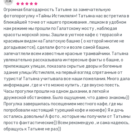
Огромная благодарность Татьяне за замечательную
фотопорогулку «Тайны Истикляля»! Татьяна нас встретила в
ближайшей точке от нашего проживания , пешком в удобном
нам режиме мы прошли по Галатскому мосту , наблюдая
красоты морской зоны. Зашли в уютное кафе с террасой и
красивым видом на Галатскую башню ( о которой многие не
догадываются), сделали фото и возле самой башни,
запечатлели всем известные красные трамвайчики. Татьяна
увлекательно рассказывала интересные факты о башне, о
прилежащих улицах, показала скрытые дворы и богемные
здания улицы Истикляля, на первый взгляд спрятанные от
туриста! Татьяна учитывала все наши пожелания. Много дала
информации , где и что можно купить , где вкусно поесть.
Часы прогулки прошли на одном дыхании, в легкой и
дружеской обстановке. Было ощущение, что давно знакомы))
Прогулка завершилась посещением местного кафе, где мы
попробовали настоящий турецкий кофе и кюнефе) Я и дочь
остались довольны! А фото , которые мы получили от Татьяны
просто фантастические)) Всем рекомендую , и сама надеюсь,
обращусь к Татьяне не раз))