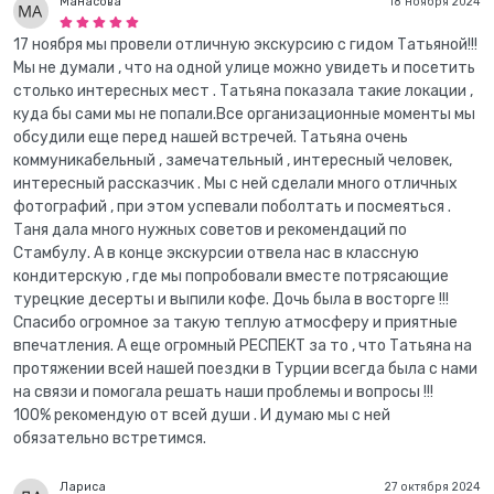
Манасова
18 ноября 2024
17 ноября мы провели отличную экскурсию с гидом Татьяной!!!
Мы не думали , что на одной улице можно увидеть и посетить
столько интересных мест . Татьяна показала такие локации ,
куда бы сами мы не попали.Все организационные моменты мы
обсудили еще перед нашей встречей. Татьяна очень
коммуникабельный , замечательный , интересный человек,
интересный рассказчик . Мы с ней сделали много отличных
фотографий , при этом успевали поболтать и посмеяться .
Таня дала много нужных советов и рекомендаций по
Стамбулу. А в конце экскурсии отвела нас в классную
кондитерскую , где мы попробовали вместе потрясающие
турецкие десерты и выпили кофе. Дочь была в восторге !!!
Спасибо огромное за такую теплую атмосферу и приятные
впечатления. А еще огромный РЕСПЕКТ за то , что Татьяна на
протяжении всей нашей поездки в Турции всегда была с нами
на связи и помогала решать наши проблемы и вопросы !!!
100% рекомендую от всей души . И думаю мы с ней
обязательно встретимся.
Лариса
27 октября 2024