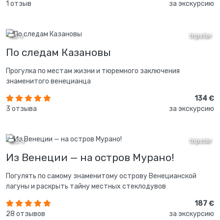
1 отзыв
за экскурсию
1,5 ч
tripster
По следам Казановы
Прогулка по местам жизни и тюремного заключения
знаменитого венецианца
134 €
3 отзыва
за экскурсию
2,5 ч
tripster
Из Венеции — на остров Мурано!
Погулять по самому знаменитому острову Венецианской
лагуны и раскрыть тайну местных стеклодувов
187 €
28 отзывов
за экскурсию