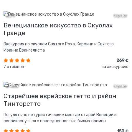
2,5 ч
tripster
Венецианское искусство в Скуолах
Гранде
Экскурсия по скуолам Святого Роха, Кармини и Святого
Иоанна Евангелиста
269 €
7 отзывов
за экскурсию
2 часа
tripster
Старейшее еврейское гетто и район
Тинторетто
Погулять по нетуристическим местам старой Венеции и
соприкоснуться с повседневностью былых времён
150 €