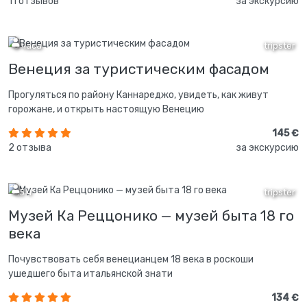
11 отзывов
за экскурсию
3 часа
tripster
Венеция за туристическим фасадом
Прогуляться по району Каннареджо, увидеть, как живут
горожане, и открыть настоящую Венецию
145 €
2 отзыва
за экскурсию
1,5 ч
tripster
Музей Ка Реццонико — музей быта 18 го
века
Почувствовать себя венецианцем 18 века в роскоши
ушедшего быта итальянской знати
134 €