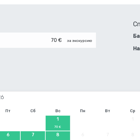
С
Ба
70 €
за экскурсию
На
Пт
Сб
Вс
Пн
Вт
Ср
1
1
70 €
6
7
8
6
7
8