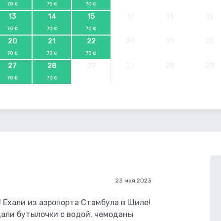
70 €
70 €
70 €
13
14
15
13
14
15
70 €
70 €
70 €
20
21
22
20
21
22
70 €
70 €
70 €
27
28
29
27
28
29
70 €
70 €
23 мая 2023
! Ехали из аэропорта Стамбула в Шиле!
али бутылочки с водой, чемоданы