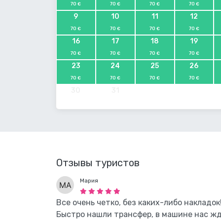
70 €
70 €
70 €
70 €
9
10
11
12
70 €
70 €
70 €
70 €
16
17
18
19
70 €
70 €
70 €
70 €
23
24
25
26
70 €
70 €
70 €
70 €
30
31
Отзывы туристов
Мария
Все очень четко, без каких-либо накладок
Быстро нашли трансфер, в машине нас жд