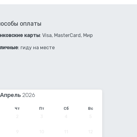
пособы оплаты
нковские карты
: Visa, MasterCard, Мир
личные
: гиду на месте
Апрель
Чт
Пт
Сб
Вс
2
3
4
5
9
10
11
12