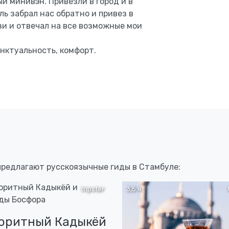
ый минивэн. Привезли в город и в
ь забрал нас обратно и привез в
язи и отвечал на все возможные мои
нктуальность, комфорт.
 предлагают русскоязычные гиды в Стамбуле:
tripster
3,5 ч
оритный Кадыкёй