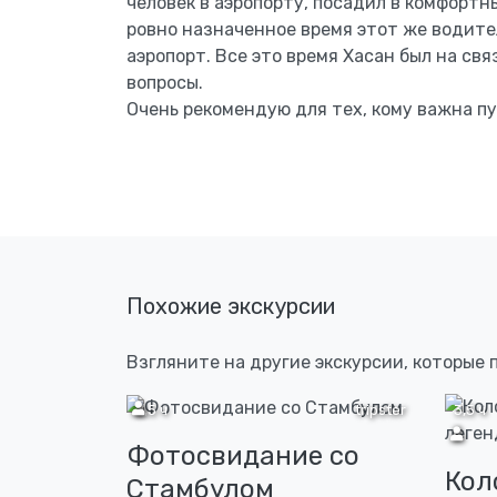
человек в аэропорту, посадил в комфортн
ровно назначенное время этот же водител
аэропорт. Все это время Хасан был на св
вопросы.
Очень рекомендую для тех, кому важна пу
Похожие экскурсии
Взгляните на другие экскурсии, которые
2,5 ч
tripster
3,5 ч
Фотосвидание со
Кол
Стамбулом