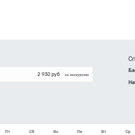
С
Ба
2 930 руб
за экскурсию
На
Пт
Сб
Вс
Пн
Вт
Ср