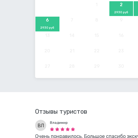
1
2
2930 руб
6
7
8
9
2930 руб
13
14
15
16
20
21
22
23
27
28
29
30
Отзывы туристов
Владимир
Очень понравилось. Большое спасибо экск