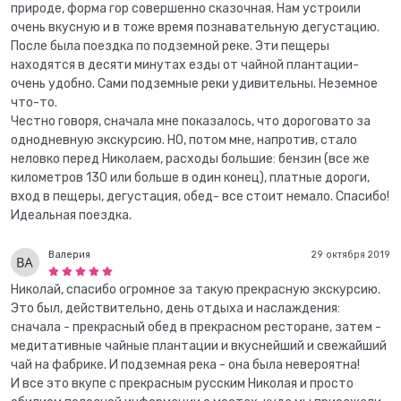
природе, форма гор совершенно сказочная. Нам устроили
очень вкусную и в тоже время познавательную дегустацию.
После была поездка по подземной реке. Эти пещеры
находятся в десяти минутах езды от чайной плантации-
очень удобно. Сами подземные реки удивительны. Неземное
что-то.
Честно говоря, сначала мне показалось, что дороговато за
однодневную экскурсию. НО, потом мне, напротив, стало
неловко перед Николаем, расходы большие: бензин (все же
километров 130 или больше в один конец), платные дороги,
вход в пещеры, дегустация, обед- все стоит немало. Спасибо!
Идеальная поездка.
Валерия
29 октября 2019
Николай, спасибо огромное за такую прекрасную экскурсию.
Это был, действительно, день отдыха и наслаждения:
сначала - прекрасный обед в прекрасном ресторане, затем -
медитативные чайные плантации и вкуснейший и свежайший
чай на фабрике. И подземная река - она была невероятна!
И все это вкупе с прекрасным русским Николая и просто