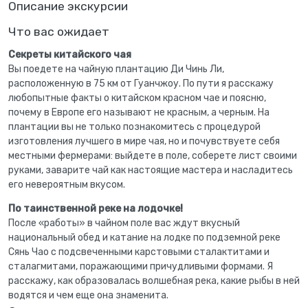
Описание экскурсии
Что вас ожидает
Секреты китайского чая
Вы поедете на чайную плантацию Ди Чинь Ли,
расположенную в 75 км от Гуанчжоу. По пути я расскажу
любопытные факты о китайском красном чае и поясню,
почему в Европе его называют не красным, а черным. На
плантации вы не только познакомитесь с процедурой
изготовления лучшего в мире чая, но и почувствуете себя
местными фермерами: выйдете в поле, соберете лист своими
руками, заварите чай как настоящие мастера и насладитесь
его невероятным вкусом.
По таинственной реке на лодочке!
После «работы» в чайном поле вас ждут вкусный
национальный обед и катание на лодке по подземной реке
Сянь Чао с подсвеченными карстовыми сталактитами и
сталагмитами, поражающими причудливыми формами. Я
расскажу, как образовалась волшебная река, какие рыбы в ней
водятся и чем еще она знаменита.