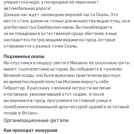
упирается в море, а посередине её пересекает
автомобильная дорога!
Дальше нас ждет заповедник верхней части Скалы. Это
место стало домом не только для множества видов птиц, но и
для бесхвостых Берберских макак. Вы понаблюдаете
за их повадками в естественной среде обитания, а еще
насладитесь потрясающими видами на город, которые
открываются с разных точек Скалы.
Подземелья скалы
Мы спустимся в пещеру святого Михаила: её сказочные гроты
имеют тысячелетнюю историю. Вы побываете в туннелях
Великой осады: они были выкопаны практически вручную
во время последней попытки Испании вернуть себе
Гибралтар. Я расскажу о военной хитрости англичан
и поговорке, увековечившей этот подвиг. А после
мы вернемся в город, прогуляемся по главной улице и
полюбуемся колониальной архитектурой зданий и эстетикой
«made in Britain».
Организационные детали
Как проходит экскурсия