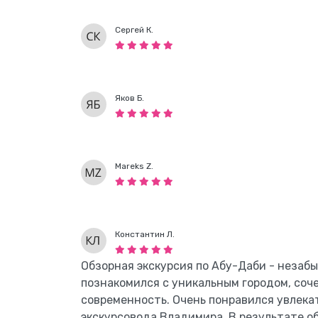
Сергей К.
Яков Б.
Mareks Z.
Константин Л.
Обзорная экскурсия по Абу-Даби - незаб
познакомился с уникальным городом, соч
современность. Очень понравился увлек
экскурсовода Владимира. В результате об