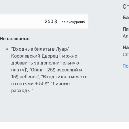
С
Ба
260 $
за экскурсию
Пл
Ал
Не включено
На
"Входные билеты в Лувр/
Сп
Королевский Дворец ( можно
добавить за дополнительную
По
плату)", "Обед - 25$ взрослый и
15$ ребенок", "Вход гида в мечеть
с гостями + 50$", "Личные
расходы "