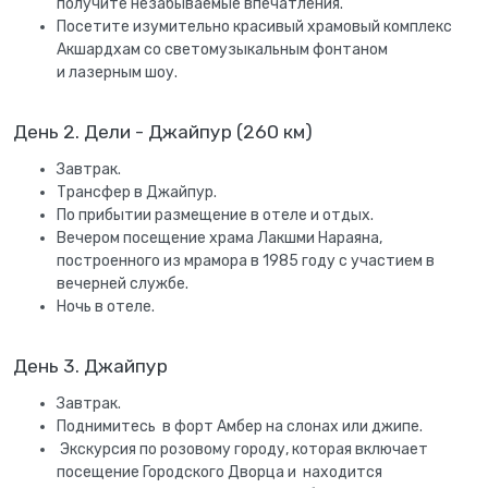
получите незабываемые впечатления.
Посетите изумительно красивый храмовый комплекс
Акшардхам со светомузыкальным фонтаном
и лазерным шоу.
День 2. Дели - Джайпур (260 км)
Завтрак.
Трансфер в Джайпур.
По прибытии размещение в отеле и отдых.
Вечером посещение храма Лакшми Нараяна,
построенного из мрамора в 1985 году с участием в
вечерней службе.
Ночь в отеле.
День 3. Джайпур
Завтрак.
Поднимитесь в форт Амбер на слонах или джипе.
Экскурсия по розовому городу, которая включает
посещение Городского Дворца и находится