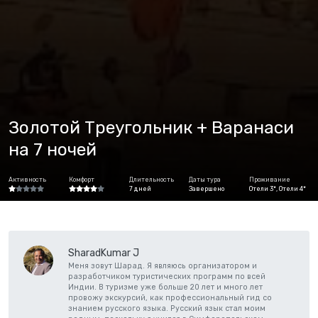
Золотой Треугольник + Варанаси
на 7 ночей
Активность
Комфорт
Длительность
Даты тура
Проживание
7 дней
Завершено
Отели 3*, Отели 4*
SharadKumar J
Меня зовут Шарад. Я являюсь организатором и
разработчиком туристических программ по всей
Индии. В туризме уже больше 20 лет и много лет
провожу экскурсий, как профессиональный гид со
знанием русского языка. Русский язык стал моим