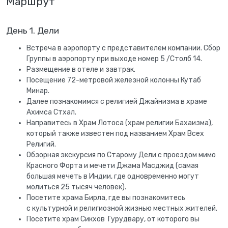
Маршрут
День 1. Дели
Встреча в аэропорту с представителем компании. Сбор
Группы в аэропорту при выходе номер 5 /Столб 14.
Размещение в отеле и завтрак.
Посещение 72-метровой железной колонны Кутаб
Минар.
Далее познакомимся с религией Джайнизма в храме
Ахимса Стхал.
Направитесь в Храм Лотоса (храм религии Бахаизма),
который также известен под названием Храм Всех
Религий.
Обзорная экскурсия по Старому Дели с проездом мимо
Красного Форта и мечети Джама Масджид (самая
большая мечеть в Индии, где одновременно могут
молиться 25 тысяч человек).
Посетите храма Бирла, где вы познакомитесь
с культурной и религиозной жизнью местных жителей.
Посетите храм Сикхов Гурудвару, от которого вы