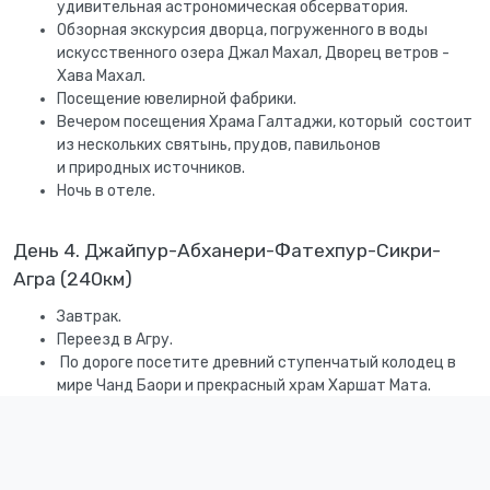
удивительная астрономическая обсерватория.
Обзорная экскурсия дворца, погруженного в воды
искусственного озера Джал Махал, Дворец ветров -
Хава Махал.
Посещение ювелирной фабрики.
Вечером посещения Храма Галтаджи, который состоит
из нескольких святынь, прудов, павильонов
и природных источников.
Ночь в отеле.
День 4. Джайпур-Абханери-Фатехпур-Сикри-
Агра (240км)
Завтрак.
Переезд в Агру.
По дороге посетите древний ступенчатый колодец в
мире Чанд Баори и прекрасный храм Харшат Мата.
Посетите Фатехпур Сикри (пустынный город),
построенный императором Акбаром в качестве
столицы и резиденции в 16 веке.
Прибытие и размещение в отеле Агры и отдых.