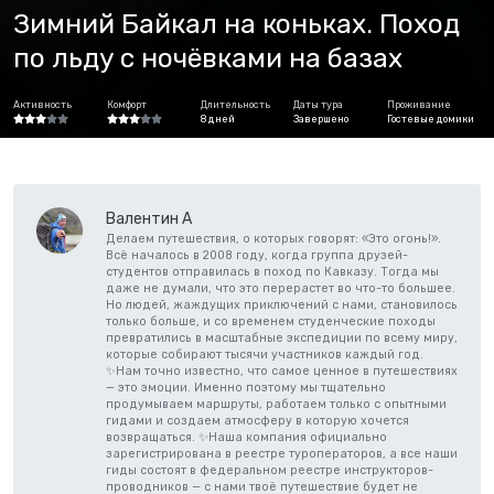
Зимний Байкал на коньках. Поход
по льду с ночёвками на базах
Активность
Комфорт
Длительность
Даты тура
Проживание
8 дней
Завершено
Гостевые домики
Валентин А
Делаем путешествия, о которых говорят: «Это огонь!».
Всё началось в 2008 году, когда группа друзей-
студентов отправилась в поход по Кавказу. Тогда мы
даже не думали, что это перерастет во что-то большее.
Но людей, жаждущих приключений с нами, становилось
только больше, и со временем студенческие походы
превратились в масштабные экспедиции по всему миру,
которые собирают тысячи участников каждый год.
✨Нам точно известно, что самое ценное в путешествиях
— это эмоции. Именно поэтому мы тщательно
продумываем маршруты, работаем только с опытными
гидами и создаем атмосферу в которую хочется
возвращаться. ✨Наша компания официально
зарегистрирована в реестре туроператоров, а все наши
гиды состоят в федеральном реестре инструкторов-
проводников — с нами твоё путешествие будет не