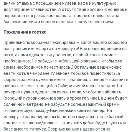
днями отдыха с посещением музеев, кафе и культурных
достопримечательностей. А отсутствие холодных ночевок и
переходов под рюкзаком позволят вам не отвлекаться на
бытовые мелочи и сполна насладиться путешествием.
Пожелания к гостю:
Правильно подобранная экипировка — залог вашего хорошего
настроения и комфорта на маршруте! Все вещи перевозим на
авто, а сами едем по льду налегке, с собой только самое
необходимое. Не забудьте небольшой рюкзачок, чтобы это
самое необходимое поместилось :) Остальные вещи можно
везти хоть в чемодане, главное чтобы всё поместилось, а
форма и размер сумки не имеют значения. Главное — возьмите
побольше теплых вещей, в Сибири зимой очень холодно. По
вечерам нужно одеваться очень тепло, чтобы не заболеть
(хороший пуховик можно взять в прокате у нас), а днем будет
солнечно и ветрено, не забудьте солнцезащитный крем и
гигиеническую помаду+жирненький крем на вечер. На
маршруте запланированы бани, поэтому захватите банный
комплект и шлепки/кроксы — в них же удобно будет гулять по
базе вместо тапочек. Озерные коньки надеваются на