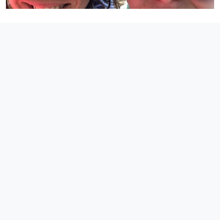
День 4. Переход на коньках: ищем лед с
пузырьками
Переход до поселка Большое Голоустное. Это небольшой
поселок на побережье, имя которому дала река с голым
устьем, т.е. не покрытым лесом. По пути увидим много
красивого льда, сможем устроить фотосессию. С каждым
километром лёд меняется, живёт, обретает новый цвет и
структуру. Вот появились пузырьки. А вот тонкое кружево
невесомых трещинок. Ни с чем не сравнимое чувство полёта,
когда ты скользишь на коньках, а под ногами такой космос!
Наслаждаемся дорогой, рассматриваем узоры и к вечеру
приезжаем на базу. Расселение по 3-4 человека, с
удобствами. Переход на коньках 30 км.
30 км на коньках
Турбаза
Завтрак и ужин на базе, перекус по дежурству