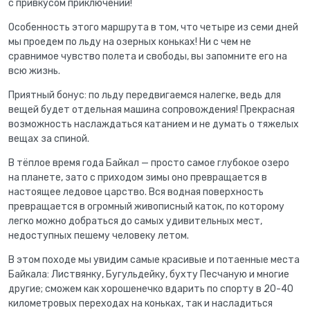
с привкусом приключений!
Особенность этого маршрута в том, что четыре из семи дней
мы проедем по льду на озерных коньках! Ни с чем не
сравнимое чувство полета и свободы, вы запомните его на
всю жизнь.
Приятный бонус: по льду передвигаемся налегке, ведь для
вещей будет отдельная машина сопровождения! Прекрасная
возможность наслаждаться катанием и не думать о тяжелых
вещах за спиной.
В тёплое время года Байкал — просто самое глубокое озеро
на планете, зато с приходом зимы оно превращается в
настоящее ледовое царство. Вся водная поверхность
превращается в огромный живописный каток, по которому
легко можно добраться до самых удивительных мест,
недоступных пешему человеку летом.
В этом походе мы увидим самые красивые и потаенные места
Байкала: Листвянку, Бугульдейку, бухту Песчаную и многие
другие; сможем как хорошенечко вдарить по спорту в 20-40
километровых переходах на коньках, так и насладиться