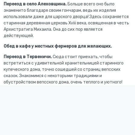
Переезд в село Алеховщина.
Больше всего оно было
знаменито благодаря своим гончарам, ведь их изделия
использовали даже для царского дворца! Здесь сохраняется
старинная деревянная церковь Xviii века, освященная в честь
Архистратига Михаила. Она до сих пор является
действующей.
Обед в кафе у местных фермеров для желающих.
Переезд в Тервеничи.
Сюда стоит приехать, чтобы
встретиться с удивительной хранительницей старинного
купеческого дома, точно сошедшей со страниц вепсских
сказок. Знакомимся с некоторыми традициями и
обустройством вепсского дома, очень теплого и уютного!
Акулова Гора
Дальнейшее путешествие будет проходить вдоль реки Оять,
где долгое время жил и работал художник Поленов. Здешняя
природа узнаваема в его многочисленных картинах,
написанных с натуры. Мы остановимся там, где находилась
центральная часть усадьбы, и где до сих пор
сохраняются фрагменты усадебного парка.