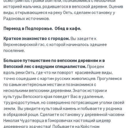
осмотрим постройки обители, познакомимся с необычной
историей мальчика, родившегося в вепсской деревне. Оценив
виды, открывающиеся на реку Оять, сделаем остановку у
Радоновых источников.
Переезд в Подпорожье. Обед в кафе.
Краткое знакомство с городом.
Вы заедете к
Верхнесвирсккой гэс, с которой начиналось здешнее
поселение.
Большое путешествие по вепсским деревням и в
Вепсский лес с ведущим специалистом.
Проедем
вдоль реки Оять, где что ни поворот красивейшие виды,
точно сошедшие с картин русских живописцев. Прогуляемся
по самым интересным местам и познакомимся с
несколькими вепсскими деревнями. Знаток истории и
культуры Вепсского края поведет Вас в удаленные,
труднодоступные, но совершенно потрясающие уголки своей
земли. Вы увидите культовый камень и побываете у родника
в обрядовой роще. Сделаете остановку у деревянной часовни
Николая Чудотворца в Гоморовичах настоящий шедевр
деревянного зодчества!
Побываете на Крёстном