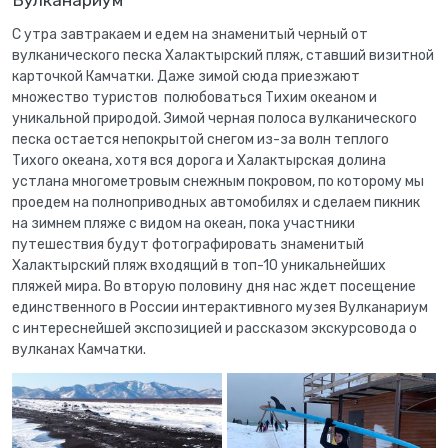
Вулканариум
С утра завтракаем и едем на знаменитый черный от
вулканического песка Халактырский пляж, ставший визитной
карточкой Камчатки. Даже зимой сюда приезжают
множество туристов полюбоваться Тихим океаном и
уникальной природой. Зимой черная полоса вулканического
песка остается непокрытой снегом из-за волн теплого
Тихого океана, хотя вся дорога и Халактырская долина
устлана многометровым снежным покровом, по которому мы
проедем на полноприводных автомобилях и сделаем пикник
на зимнем пляже с видом на океан, пока участники
путешествия будут фотографировать знаменитый
Халактырский пляж входящий в топ-10 уникальнейших
пляжей мира. Во вторую половину дня нас ждет посещение
единственного в России интерактивного музея Вулканариум
с интереснейшей экспозицией и рассказом экскурсовода о
вулканах Камчатки.