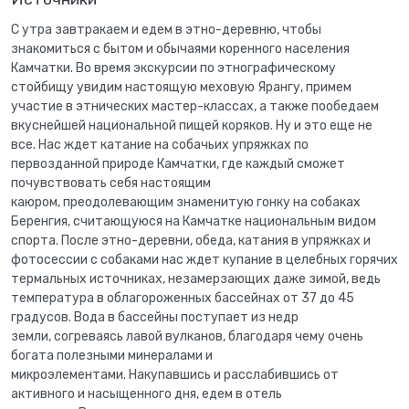
С утра завтракаем и едем в этно-деревню, чтобы
знакомиться с бытом и обычаями коренного населения
Камчатки. Во время экскурсии по этнографическому
стойбищу увидим настоящую меховую Ярангу, примем
участие в этнических мастер-классах, а также пообедаем
вкуснейшей национальной пищей коряков. Ну и это еще не
все. Нас ждет катание на собачьих упряжках по
первозданной природе Камчатки, где каждый сможет
почувствовать себя настоящим
каюром, преодолевающим знаменитую гонку на собаках
Беренгия, считающуюся на Камчатке национальным видом
спорта. После этно-деревни, обеда, катания в упряжках и
фотосессии с собаками нас ждет купание в целебных горячих
термальных источниках, незамерзающих даже зимой, ведь
температура в облагороженных бассейнах от 37 до 45
градусов. Вода в бассейны поступает из недр
земли, согреваясь лавой вулканов, благодаря чему очень
богата полезными минералами и
микроэлементами. Накупавшись и расслабившись от
активного и насыщенного дня, едем в отель