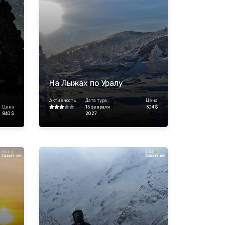
На Лыжах по Уралу
Активность
Дата тура
Цена
Цена
15 февраля
304 $
840 $
2027