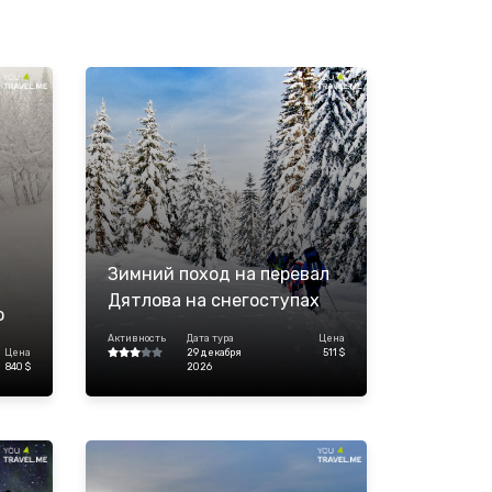
Зимний поход на перевал
Дятлова на снегоступах
ю
Активность
Дата тура
Цена
Цена
29 декабря
511 $
840 $
2026