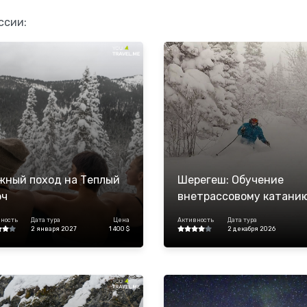
ссии:
жный поход на Теплый
Шерегеш: Обучение
юч
внетрассовому катани
(лыжи)
ность
Дата тура
Цена
Активность
Дата тура
2 января 2027
1 400 $
2 декабря 2026