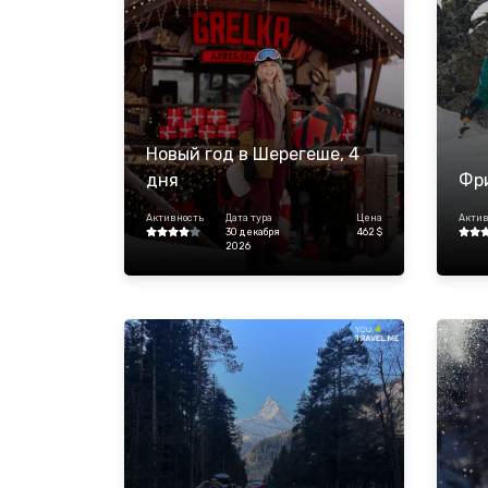
Новый год в Шерегеше, 4
дня
Фр
Активность
Дата тура
Цена
Актив
30 декабря
462 $
2026