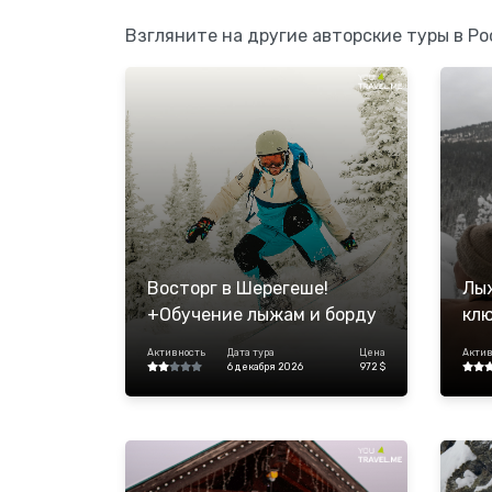
Взгляните на другие авторские туры в Ро
Восторг в Шерегеше!
Лы
+Обучение лыжам и борду
кл
Активность
Дата тура
Цена
Актив
6 декабря 2026
972 $