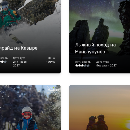
Лыжный поход на
ирайд на Казыре
Маньпупунёр
ность
Дата тура
Цена
24 января
1 059 $
Активность
Дата тура
2027
5 февраля 2027