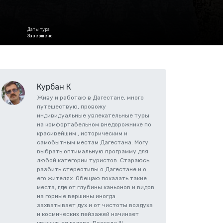
Даты тура
Завершено
Курбан К
Живу и работаю в Дагестане, много
путешествую, провожу
индивидуальные увлекательные туры
на комфортабельном внедорожнике по
красивейшим , историческим и
самобытным местам Дагестана. Могу
выбрать оптимальную программу для
любой категории туристов. Стараюсь
разбить стереотипы о Дагестане и о
его жителях. Обещаю показать такие
места, где от глубины каньонов и видов
на горные вершины иногда
захватывает дух и от чистоты воздуха
и космических пейзажей начинает