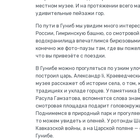
местном музее. И на протяжении всего м
удивительные пейзажи гор.
По пути в Гуниб мы увидим много интерес
России, Гимринскую башню, со смотровой
водохранилища впечатлимся бирюзовыми 
конечно же фото-паузы там, где вы пожел
что вы привезёте с поездки.
В Гунибе можно прогуляться по узким уло
построил царь, Александр Ii, Краеведческ
музея расскажет об истории села, о том, 
традициях и укладе горцев. У памятника
Расула Гамзатова, вспомнятся слова зна
смотровая площадка подарит головокруж
Поднимемся в природный парк и прогуляем
то можем увидеть и оленей. У ротонды Ш
Кавказской войны, а на Царской поляне — о
Гунибе.