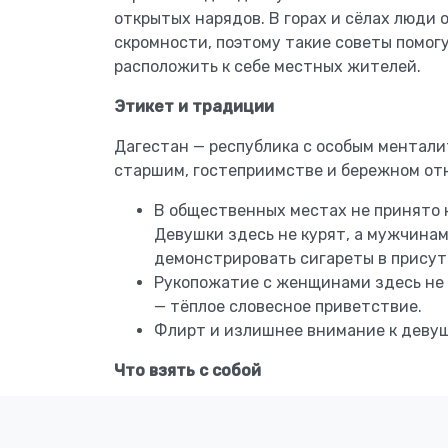
открытых нарядов. В горах и сёлах люди 
скромности, поэтому такие советы помог
расположить к себе местных жителей.
Этикет и традиции
Дагестан — республика с особым ментали
старшим, гостеприимстве и бережном отн
В общественных местах не принято к
Девушки здесь не курят, а мужчинам
демонстрировать сигареты в прису
Рукопожатие с женщинами здесь не
— тёплое словесное приветствие.
Флирт и излишнее внимание к деву
Что взять с собой
Одежда:
главное — удобство. Лучше 
двигаться и чувствовать себя легко 