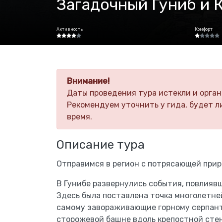
Загадочный Гуниб и 
Активность
Комфорт
Внимание!
Даты проведения тура истекли и орган
Рекомендуем уточнить у гида, будет л
время.
Описание тура
Отправимся в регион с потрясающей прир
В Гунибе развернулись события, повлияв
Здесь была поставлена точка многолетне
самому завораживающие горному серпант
сторожевой башне вдоль крепостной стены