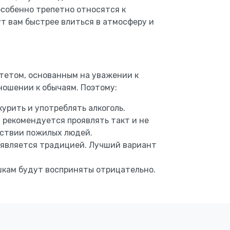
особенно трепетно относятся к
ут вам быстрее влиться в атмосферу и
тетом, основанным на уважении к
ошении к обычаям. Поэтому:
урить и употреблять алкоголь.
 рекомендуется проявлять такт и не
тствии пожилых людей.
 является традицией. Лучший вариант
шкам будут восприняты отрицательно.
всего брать то, в чём можно активно
целый день.