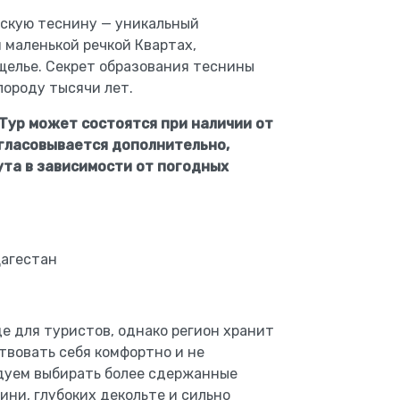
хскую теснину — уникальный
 маленькой речкой Квартах,
щелье. Секрет образования теснины
породу тысячи лет.
 Тур может состоятся при наличии от
огласовывается дополнительно,
та в зависимости от погодных
Дагестан
е для туристов, однако регион хранит
твовать себя комфортно и не
дуем выбирать более сдержанные
ини, глубоких декольте и сильно