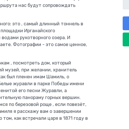
аршрута нас будут сопровождать
ного: это , самый длинный тоннель в
 площадки Ирганайского
водами рукотворного озера. И
аете. Фотографии - это самое ценное,
чкам , посмотреть дом, который
ий музей, при желании, хранитель
как был пленен имам Шамиль, о
 Белые журавли в парке Победы имени
менитой его песни Журавли, а
ительную панораму горных вершин.
ся по березовой роще , если повезёт,
амиля я расскажу вам о завершении
 том, как встречали царя в 1871 году в