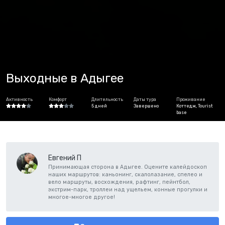
Выходные в Адыгее
Активность
Комфорт
Длительность
Даты тура
Проживание
5 дней
Завершено
Коттедж, Tourist
base
Евгений П
Принимающая сторона в Адыгее. Оцените калейдоскоп
наших маршрутов: каньонинг, скалолазание, спелео и
вело маршруты, восхождения, рафтинг, пейнтбол,
экстрим-парк, троллеи над ущельем, конные прогулки и
многое-многое другое!