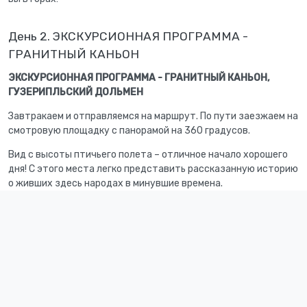
День 2. ЭКСКУРСИОННАЯ ПРОГРАММА -
ГРАНИТНЫЙ КАНЬОН
ЭКСКУРСИОННАЯ ПРОГРАММА
-
ГРАНИТНЫЙ КАНЬОН,
ГУЗЕРИПЛЬСКИЙ ДОЛЬМЕН
Завтракаем и отправляемся на маршрут. По пути заезжаем на
смотровую площадку с панорамой на 360 градусов.
Вид с высоты птичьего полета – отличное начало хорошего
дня! С этого места легко представить рассказанную историю
о живших здесь народах в минувшие времена.
Спускаемся в Гранитный каньон, он покоряет своими
размерами и необыкновенной красотой.
Проходим к воде, где горная река зажата каменными
гигантами. Прогулка здесь – особое удовольствие!
Далее познавательная экскурсия к мегалитическому
дольменному комплексу. Мы поговорим об удивительных