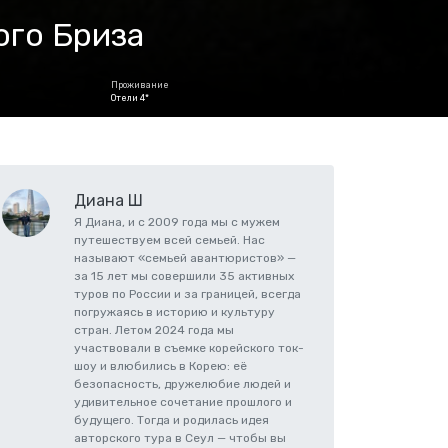
ого Бриза
Проживание
Отели 4*
Диана Ш
Я Диана, и с 2009 года мы с мужем
путешествуем всей семьей. Нас
называют «семьей авантюристов» —
за 15 лет мы совершили 35 активных
туров по России и за границей, всегда
погружаясь в историю и культуру
стран. Летом 2024 года мы
участвовали в съемке корейского ток-
шоу и влюбились в Корею: её
безопасность, дружелюбие людей и
удивительное сочетание прошлого и
будущего. Тогда и родилась идея
авторского тура в Сеул — чтобы вы