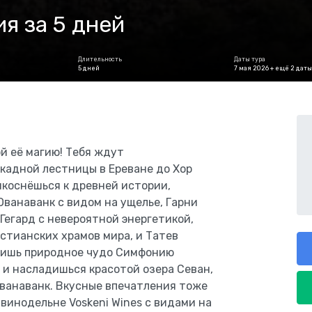
я за 5 дней
Длительность
Даты тура
5 дней
7 мая 2026 + ещё 2 даты
й её магию! Тебя ждут
кадной лестницы в Ереване до Хор
икоснёшься к древней истории,
Ованаванк с видом на ущелье, Гарни
Гегард с невероятной энергетикой,
стианских храмов мира, и Татев
дишь природное чудо Симфонию
 и насладишься красотой озера Севан,
еванаванк. Вкусные впечатления тоже
винодельне Voskeni Wines с видами на