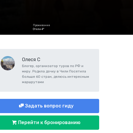
Проживание
Отели 4*
Олеся С
Блогер, организатор туров по РФ и
миру. Родила дочку в Чили Посетила
больше 60 стран, делюсь интересным
маршрутами
Задать вопрос гиду
Перейти к бронированию