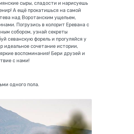
рмянские сыры, сладости и нарисуешь
енир! А ещё прокатишься на самой
тева над Воротанским ущельем,
нами. Погрузись в колорит Еревана с
вным собором, узнай секреты
буй севанскую форель и прогуляйся у
р идеальное сочетание истории,
 яркие воспоминания! Бери друзей и
твие с нами!
ьми одного пола.