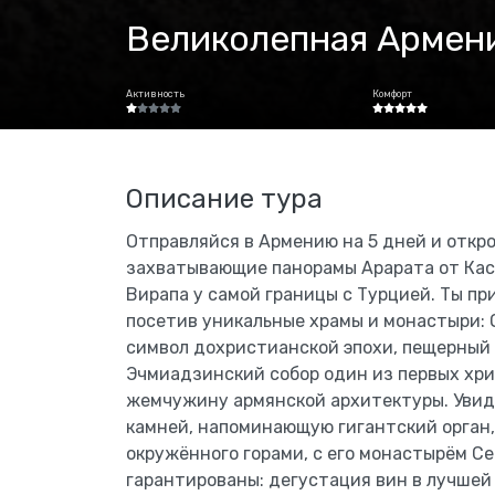
Великолепная Армени
Активность
Комфорт
Описание тура
Отправляйся в Армению на 5 дней и откро
захватывающие панорамы Арарата от Кас
Вирапа у самой границы с Турцией. Ты пр
посетив уникальные храмы и монастыри: 
символ дохристианской эпохи, пещерный 
Эчмиадзинский собор один из первых хри
жемчужину армянской архитектуры. Уви
камней, напоминающую гигантский орган,
окружённого горами, с его монастырём С
гарантированы: дегустация вин в лучшей 