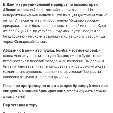
В Джип-туре уникальный
маршрут по высокогорью
Абхазии:
долина 7 озер, альпийские луга и озеро Мзы,
невероятный каньон Хашупсе. Эти локации доступны только
летом! А также мы изучим Восточную Абхазию: города-
призраки, самые большие водопады, горячий источник. Куда
же без Рицы? Но, по углубленному маршруту - поедем по
бездорожью к Гегскому водопаду и к лазурному озеру Рица
через Юпшарский каньон.
Абхазия
с Вами - это пушка, бомба, честное слово!,
-
слова многих участников тура.
Главное -
это будет мощное
путешествие в весёлой молодёжной компании. Вы должны
быть готовы веселиться и кайфовать с утра до ночи! Будет
максимально душевно, весело и по-дружески! Программа
написана от души и на одном дыхании.
Посмотри
программу по дням
и
скорее бронируй место со
скидкой на раннее бронирование,
чтобы изучить страну
души с нами!
Подготовка к туру: