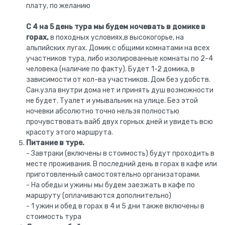
плату, по желанию
С 4 на 5 день тура мы будем ночевать в домике в
горах,
в походных условиях,в высокогорье, на
альпийских лугах. Домик с общими комнатами на всех
участников тура, либо изолированные комнаты по 2-4
человека (наличие по факту). Будет 1-2 домика, в
зависимости от кол-ва участников. Дом без удобств.
Сан.узла внутри дома нет и принять душ возможности
не будет. Туалет и умывальник на улице. Без этой
ночевки абсолютно точно нельзя полностью
прочувствовать вайб двух горных дней и увидеть всю
красоту этого маршрута.
Питание в туре.
- Завтраки (включены в стоимость) будут проходить в
месте проживания. В последний день в горах в кафе или
приготовленный самостоятельно организаторами.
- На обеды и ужины мы будем заезжать в кафе по
маршруту (оплачиваются дополнительно)
- 1 ужин и обед в горах в 4 и 5 дни также включены в
стоимость тура