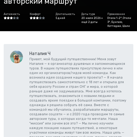
авторский маршрут
Активность
Комфорт
Длительность
Даты тура
Проживание
5 дней
20 июля 2026 +
Отели 1-2*, Отели
ещё 2 даты
3*, Бунгало,
Коттеджи, Шале
Наталия Ч
Привет, мой будущий путешественник! Меня зовут
Наталия — я организатор душевных и запоминающихся
туров. В наших путешествиях присутствую лично я или
один из организаторов/гидов моей команды. Как
возникла идея создания нашего проекта? — Я начала
путешествовать самостоятельно с 18 лет и открыла для
себя красоту России и стран СНГ и мира, о которой
раньше даже не задумывалась. Мне всегда хотелось
путешествовать, знакомиться с новыми людьми и
создавать яркие поездки в большой компании, поэтому
однажды я решила собрать её сама. Вместе с
командой мы обучались, разрабатывали маршруты,
создавали соцсети — и с 2020 года проводим те самые
авторские туры, о которых когда-то мечтали. Наша
"миссия" или зачем все это? — Мы лично изучили
каждую локацию наших путешествий, а некоторые
участники команды живут там всю жизнь. Наша цель —