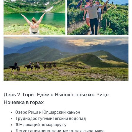
День 2. Горы! Едем в Высокогорье и к Рице.
Ночевка в горах
Озеро Рица и Юпшарский каньон
Труднодоступный Гегский водопад
10+ локаций по маршруту
Дегустации вина, чачи, меда, чая, сыра, мяса