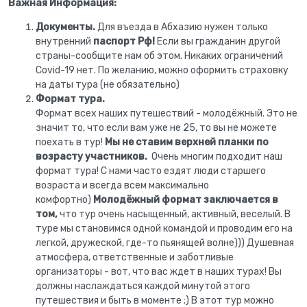
Важная Информация:
Документы.
Для въезда в Абхазию нужен только
внутренний
паспорт Рф!
Если вы гражданин другой
страны-сообщите нам об этом. Никаких ограничений
Covid-19 нет. По желанию, можно оформить страховку
на даты тура (не обязательно)
Формат тура.
Формат всех наших путешествий - молодёжный. Это не
значит то, что если вам уже не 25, то вы не можете
поехать в тур!
Мы не ставим верхней планки по
возрасту участников.
Очень многим подходит наш
формат тура! С нами часто ездят люди старшего
возраста и всегда всем максимально
комфортно)
Молодёжный формат заключается в
том,
что тур очень насыщенный, активный, веселый. В
туре мы становимся одной командой и проводим его на
легкой, дружеской, где-то пьянящей волне))) Душевная
атмосфера, ответственные и заботливые
организаторы - вот, что вас ждет в наших турах! Вы
должны наслаждаться каждой минутой этого
путешествия и быть в моменте ;) В этот тур можно