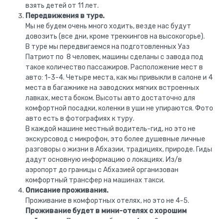
взять детей от 11 лет.
Передвижения в туре.
Мы не будем очень много ходить, везде нас будут
довозить (все дни, кроме треккингов на высокогорье).
В туре мы передвигаемся на подготовленных Уаз
Патриот по 8 человек, машины сделаны с завода под
такое количество пассажиров. Расположение мест в
авто: 1-3-4. Четыре места, как мы привыкли в салоне и 4
места в багажнике на заводских мягких встроенных
лавках, места боком. Высоты авто достаточно для
комфортной посадки, коленки в уши не упираются. Фото
авто есть в фотографиях к туру.
В каждой машине местный водитель-гид, но это не
экскурсовод с микрофон, это более душевные личные
разговоры о жизни в Абхазии, традициях, природе. Гиды
дадут основную информацию о локациях. Из/в
аэропорт до границы с Абхазией организован
комфортный трансфер на машинах такси.
Описание проживания.
Проживание в комфортных отелях, но это не 4-5.
Проживание будет в мини-отелях с хорошим