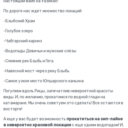
настоящий вайб на Уазиках!
По дороге нас ждет множество локаций:
-Бзыбский Храм
-Голубое озеро
-Чабгарский карниз
-Водопады Девичьи и мужские слёзы
-Слияние рек Бзыбь и Гега
-Навесной мост через реку Бзыбь
-Самое узкое место Юпшарского каньона
Погуляем вдоль Рицы, запечатлив невероятной красоты
виды. И, по желанию, прокатимся по водной глади на
катамаране. Мы очень советуем это сделать! Все остаются в
восторге!
А еще у вас будет возможность
прокатиться на зип-лайне
в невероятно красивой локации
с еще одним водопадом! И,