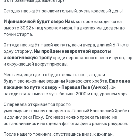
и отправляешь дальше, в горы!
Сегодня нас ждёт заключительный, очень красивый день!
И финалочкой будет озеро Мзы,
которое находится на
высоте 3032 м над уровнем моря. На джипах мы доедем до
точки старта.
Оттуда нас ждёт такой же путь, как и вчера, длиной 6-7 км в
одну сторону.
Мы пройдем невероятной красоты
экологическую тропу
среди первозданного леса и лугов, гор
и окружающей вокруг природы.
Местами, еще где-то будет лежать снег, а вдали
будут заснеженные вершины Кавказского хребта.
Еще одна
локации по пути к озеру - Перевал Пыв (Анчхо).
Он
находится на высоте чуть больше 2000 м над уровнем моря.
С перевала открывается просто
умопомрачительная панорама на Главный Кавказский Хребет
и долину реки Псху. Его невозможно проехать мимо, не
остановившись и не сделав фотографии с разных ракурсов.
После нашего трекинга, спустившись вниз, к джипам,