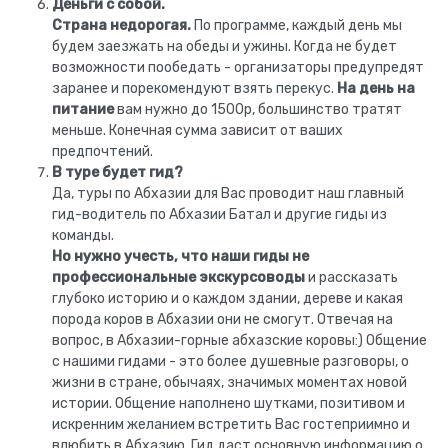
Деньги с собой.
Страна недорогая.
По программе, каждый день мы
будем заезжать на обеды и ужины. Когда не будет
возможности пообедать - организаторы предупредят
заранее и порекомендуют взять перекус.
На день на
питание
вам нужно до 1500р, большинство тратят
меньше. Конечная сумма зависит от ваших
предпочтений.
В туре будет гид?
Да, туры по Абхазии для Вас проводит наш главный
гид-водитель по Абхазии Батал и другие гиды из
команды.
Но нужно учесть, что наши гиды не
профессиональные экскурсоводы
и рассказать
глубоко историю и о каждом здании, дереве и какая
порода коров в Абхазии они не смогут. Отвечая на
вопрос, в Абхазии-горные абхазские коровы:) Общение
с нашими гидами - это более душевные разговоры, о
жизни в стране, обычаях, значимых моментах новой
истории. Общение наполнено шутками, позитивом и
искренним желанием встретить Вас гостеприимно и
влюбить в Абхазию. Гид даст основную информацию о