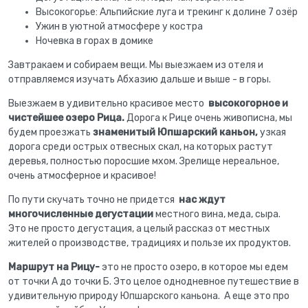
Высокогорье: Альпийские луга и трекинг к долине 7 озёр
Ужин в уютной атмосфере у костра
Ночевка в горах в домике
Завтракаем и собираем вещи. Мы выезжаем из отеля и
отправляемся изучать Абхазию дальше и выше - в горы.
Выезжаем в удивительно красивое место
высокогорное и
чистейшее озеро Рица.
Дорога к Рице очень живописна, мы
будем проезжать
знаменитый Юпшарский каньон,
узкая
дорога среди острых отвесных скал, на которых растут
деревья, полностью поросшие мхом. Зрелище нереальное,
очень атмосферное и красивое!
По пути скучать точно не придется
нас ждут
многочисленные дегустации
местного вина, меда, сыра.
Это не просто дегустация, а целый рассказ от местных
жителей о производстве, традициях и пользе их продуктов.
Маршрут на Рицу-
это не просто озеро, в которое мы едем
от точки А до точки Б. Это целое однодневное путешествие в
удивительную природу Юпшарского каньона. А еще это про