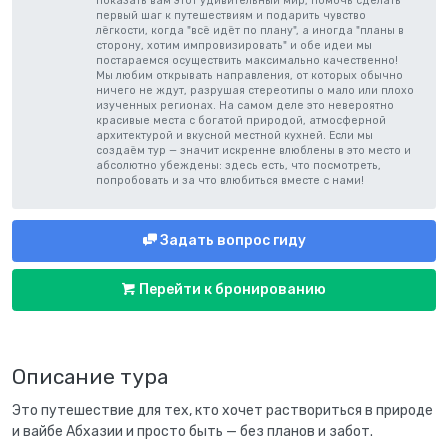
показать вам этот удивительный мир, помочь сделать
первый шаг к путешествиям и подарить чувство
лёгкости, когда "всё идёт по плану", а иногда "планы в
сторону, хотим импровизировать" и обе идеи мы
постараемся осуществить максимально качественно!
Мы любим открывать направления, от которых обычно
ничего не ждут, разрушая стереотипы о мало или плохо
изученных регионах. На самом деле это невероятно
красивые места с богатой природой, атмосферной
архитектурой и вкусной местной кухней. Если мы
создаём тур — значит искренне влюблены в это место и
абсолютно убеждены: здесь есть, что посмотреть,
попробовать и за что влюбиться вместе с нами!
Задать вопрос гиду
Перейти к бронированию
Описание тура
Это путешествие для тех, кто хочет раствориться в природе
и вайбе Абхазии и просто быть — без планов и забот.