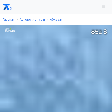
Главная
Авторские туры
Абхазия
852 $