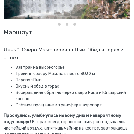
Маршрут
День 1. Озеро Мзы+перевал Пыв. Обед в горах и
отлёт
Завтрак на высокогорье
Трекинг к озеру Мзы, на высоте 3032 м
Перевал Пыв
Вкусный обед в горах
Возвращение обратно через озеро Рица и Юпшарский
каньон
Слёзное прощание и трансфер в аэропорт
Проснулись, улыбнулись новому дню и невероятному
виду вокруг!
В горах всегда просыпаешься рано, вдыхаешь
чистейший воздух, кипятишь чайник на костре, завтракаешь