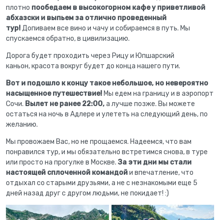
плотно
пообедаем в высокогорном кафе у приветливой
абхазски и выпьем за отлично проведенный
тур!
Допиваем все вино и чачу и собираемся в путь. Мы
спускаемся обратно, в цивилизацию.
Дорога будет проходить через Рицу и Юпшарский
каньон, красота вокруг будет до конца нашего пути.
Вот и подошло к концу такое небольшое, но невероятно
насыщенное путешествие!
Мы едем на границу и в аэропорт
Сочи.
Вылет не ранее 22:00,
а лучше позже. Вы можете
остаться на ночь в Адлере и улететь на следующий день, по
желанию.
Мы провожаем Вас, но не прощаемся. Надеемся, что вам
понравился тур, и мы обязательно встретимся снова, в туре
или просто на прогулке в Москве.
За эти дни мы стали
настоящей сплоченной командой
и впечатление, что
отдыхал со старыми друзьями, а не с незнакомыми еще 5
дней назад друг с другом людьми, не покидает! :)