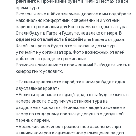
рейтингом
. Проживание будет в 1 или 2 местах за все
время тура.
В сезон, жилье в Абхазии очень дорогое и мы подобрали
максимально комфортный, современный и уютный
вариант проживания для Вас, в рамках бюджета тура.
Отели будут в Гагре и Гудауте, недалеко от моря.
В
одном из отелей есть бассейн
для Вашего отдыха.
Какой конкретно будет отель на ваши даты туры -
уточняйте у организатора. Фото возможных отелей
добавлены в разделе проживание.
Возможна замена места проживания! Вы будете жить в
комфортных условиях.
-
Если вы приезжаете парой, то в номере будет одна
двуспальная кровать
-
Если вы приезжаете один/одна, то вы будете жить в
номере вместе с другим участником тура на
раздельных кроватях. Незнакомых людей заселяем в
номер по гендерному признаку: девушка с девушкой,
парень с парнем.
-
Возможно семейное трехместное заселение, при
наличии номеров и одноместное размещение за доп.