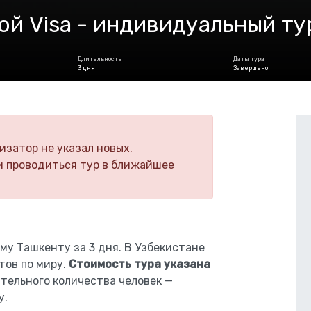
ой Visa - индивидуальный ту
Длительность
Даты тура
3 дня
Завершено
изатор не указал новых.
и проводиться тур в ближайшее
у Ташкенту за 3 дня. В Узбекистане
тов по миру.
Cтоимость тура указана
тельного количества человек —
у.