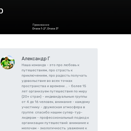
р
Проживание
Отели 1-2*, Отели 3*
Александр Г
Наша команда - это про любовь к
путешествиям, про страсть к
приключениям, про радость получать
удовольствие во всех точках
пространства и времени … - более 15
лет организуем путешествия по миру
(20+ стран) - индивидуальные группы
от 4 до 16 человек, внимание - каждому
участнику - дружеская атмосфера в
группе: спасибо нашим супер-тур-
лидерам - профессиональный подход к
организации путешествий: внимание к
мелочам - экологичность: уважение к