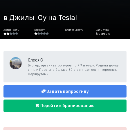
в Джилы-Су на Tesla!
Активность
Комфорт
Длительность
Даты тура
Завершено
Олеся С
Блогер, организатор туров по РФ и миру. Родила дочку
в Чили Посетила больше 60 стран, делюсь интересным
маршрутами
Задать вопрос гиду
Перейти к бронированию