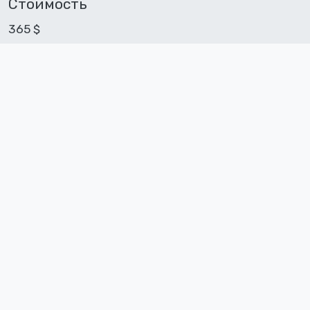
Стоимость
365 $
Перейти к бронированию
Включено
Не включено
трансфер из и в
питание
аэропорт или любой
авиаперелет
город из описания, а
проживание в отеле
также по всему
маршруту на
автомобиле Tesla
экскурсионное
обеспечение
входные билеты в
заповедник
Приэльбрусье
входные билеты в Эко-
парк Долина Нарзанов