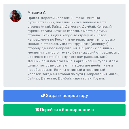
Максим А
Привет, дорогой человек! Я - Макс! Опытный
путешественник, посетивший все топовые места
страны: Алтай, Байкал, Дагестан, Домбай, Кольский,
Курилы, Ергаки. А также классные места в других
странах. Если я еду в какую-то страну или новое
направление по России, я не теряю время в попсовых
местах, а стараюсь увидеть "трушную" (истинную)
сторону данного направления. Общаюсь с обычными
местными, самостоятельно без экскурсий отправляюсь в
красивые места. Почему я это вам рассказываю?
Данный опыт помогает мне в организации туров. Я заю
фишки, которые сделают путешествие необычным и
незабываемым! Если ты активный и позитивный
человек, тогда ам с тобой по пути:) Направления: Алтай,
Байкал, Дагестан, Домбай, Кыргызстан, Грузия.
Задать вопрос гиду
Перейти к бронированию