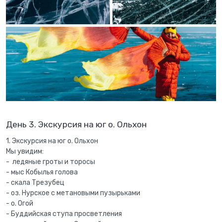
День 3. Экскурсия на юг о. Ольхон
1. Экскурсия на юг о. Ольхон
Мы увидим:
- ледяные гроты и торосы
- мыс Кобылья голова
- скала Трезубец
- оз. Нурское с метановыми пузырьками
- о. Огой
- Буддийская ступа просветления