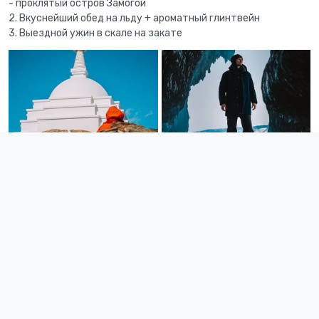
- проклятый остров Замогой
2. Вкуснейший обед на льду + ароматный глинтвейн
3. Выездной ужин в скале на закате
День 4. Катание на багги - дорога домой