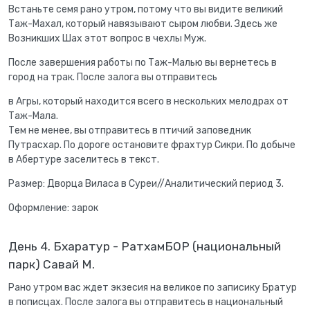
Встаньте семя рано утром, потому что вы видите великий
Таж-Махал, который навязывают сыром любви. Здесь же
Возникших Шах этот вопрос в чехлы Муж.
После завершения работы по Таж-Малью вы вернетесь в
город на трак. После залога вы отправитесь
в Агры, который находится всего в нескольких мелодрах от
Таж-Мала.
Тем не менее, вы отправитесь в птичий заповедник
Путрасхар. По дороге остановите фрахтур Сикри. По добыче
в Абертуре заселитесь в текст.
Размер: Дворца Виласа в Суреи//Аналитический период 3.
Оформление: зарок
День 4. Бхаратур - РатхамБОР (национальный
парк) Савай М.
Рано утром вас ждет экзесия на великое по записику Братур
в пописцах. После залога вы отправитесь в национальный