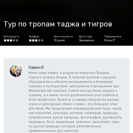
Тур по тропам таджа и тигров
Активность
Комфорт
Длительность
Даты тура
Проживание
10 дней
Завершено
Отель 3*
Навин K
Меня зовут Навин, я родом из Химачал-Прадеш,
горного штата в Индии. Я получил диплом о высшем
образовании в области менеджмента в Колледже
туризма и путешествий, автономном учреждении при
Министерстве туризма. У меня всегда была страсть к
туризму, и я имею почти десятилетний опыт работы в
этой профессии. Встречи с новыми людьми из разных
стран и культурный обмен с ними - это большой опыт
для меня. Мы предлагаем индивидуальные туры, такие
как искусство, культура, история, наследие, природа,
приключения, дикая природа, фотография, духовность,
здоровье, йога, медитация, треккинг, велоспорт, туры
по дикой природе, которые действительно
привлекательны для туристов.