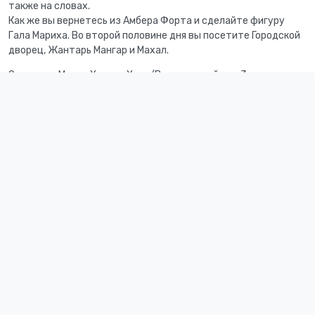
также на словах.
Как же вы вернетесь из Амбера Форта и сделайте фигуру
Гала Мариха. Во второй половине дня вы посетите Городской
дворец, Жантарь Мангар и Махал.
Описание: Махал Халила Хаве/Виэклентный мир 3.
Описание: Затрак
День 8. Хайпур — Пушкар (150 км/30 часов)
Сегоря утром вы отправитесь в Пушкар. По приёму
заселитесь в мир. Охрадишь, посети храм Брахмы, куарный
храм в стране, посланный полку в Брахе один и из
неизвестных в мире. Вы здеце Карское зеро. Ночью вы
сможете
раскрепоститься и наделиться атмосферой этого
прекрасного места.
Размер: Арам Баг/Эквиленватный номер 3.
Покрытие: Затрак