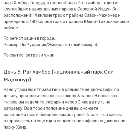
парк Хамбор. Государственный парк Ратхамбор - один из
крупнейших национальных парков в Северной Индии. Он
расположен в 14 километрах от района Савой-Мажомер и
примерено в 180 километрах от района Южно-Тихоокеанском
районе.
По регистрации в городе.
Размер: Ом Рудрапия/Эквиватентный номер 3.
Покрытие: затрак и ужин
День 5. Ратхамбор (национальный парк Саи
Мадхопур)
Рано утром вы отправитесь в совместное дип-сарфы по
догину продолжительностью около 3 часов. В посылках
тигров вы наделите сафари и через 3 часа в путь на
заправку. Во второй половине дня вы сможете
расположиться в бейссейском острове. После того как вы
отправитесь на еще одно совместное сафари на джипах по
парку Хамр.