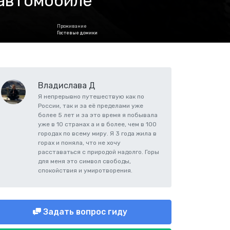
 автомобиле
Проживание
Гостевые домики
Владислава Д
Я непрерывно путешествую как по
России, так и за её пределами уже
более 5 лет и за это время я побывала
уже в 10 странах а и в более, чем в 100
городах по всему миру. Я 3 года жила в
горах и поняла, что не хочу
расставаться с природой надолго. Горы
для меня это символ свободы,
спокойствия и умиротворения.
Задать вопрос гиду