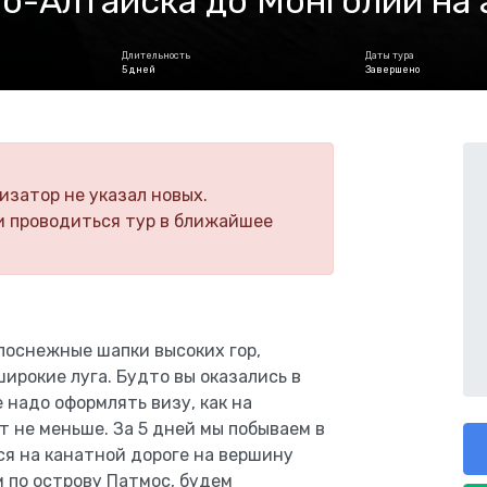
рно-Алтайска до Монголии на
Длительность
Даты тура
5 дней
Завершено
изатор не указал новых.
и проводиться тур в ближайшее
лоснежные шапки высоких гор,
ирокие луга. Будто вы оказались в
е надо оформлять визу, как на
т не меньше. За 5 дней мы побываем в
я на канатной дороге на вершину
 по острову Патмос, будем