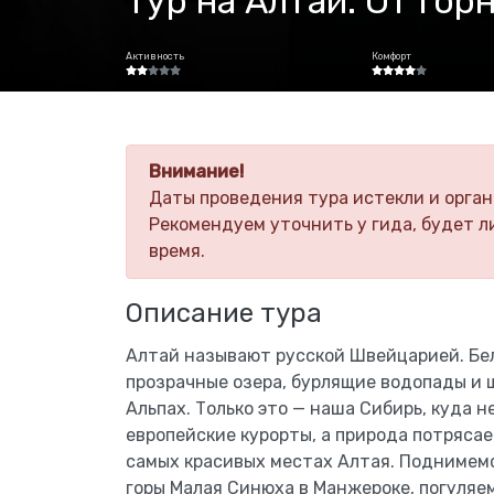
Тур на Алтай. От Го
Активность
Комфорт
Внимание!
Даты проведения тура истекли и орган
Рекомендуем уточнить у гида, будет л
время.
Описание тура
Алтай называют русской Швейцарией. Бе
прозрачные озера, бурлящие водопады и ш
Альпах. Только это — наша Сибирь, куда н
европейские курорты, а природа потрясае
самых красивых местах Алтая. Поднимемс
горы Малая Синюха в Манжероке, погуляем