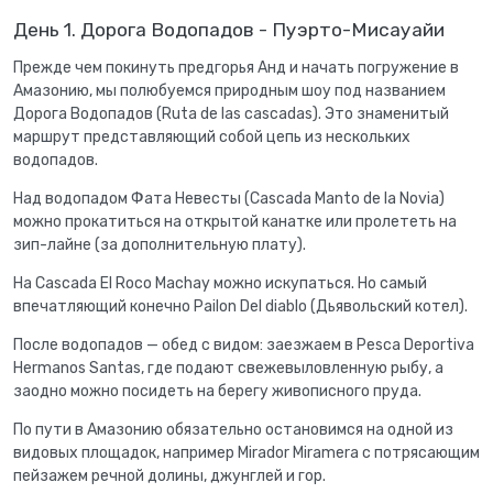
День 1. Дорога Водопадов - Пуэрто-Мисауайи
Прежде чем покинуть предгорья Анд и начать погружение в
Амазонию, мы полюбуемся природным шоу под названием
Дорога Водопадов (Ruta de las cascadas). Это знаменитый
маршрут представляющий собой цепь из нескольких
водопадов.
Над водопадом Фата Невесты (Cascada Manto de la Novia)
можно прокатиться на открытой канатке или пролететь на
зип-лайне (за дополнительную плату).
На Cascada El Roco Machay можно искупаться. Но самый
впечатляющий конечно Pailon Del diablo (Дьявольский котел).
После водопадов — обед с видом: заезжаем в Pesca Deportiva
Hermanos Santas, где подают свежевыловленную рыбу, а
заодно можно посидеть на берегу живописного пруда.
По пути в Амазонию обязательно остановимся на одной из
видовых площадок, например Mirador Miramera с потрясающим
пейзажем речной долины, джунглей и гор.