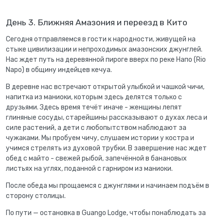
День 3. Ближняя Амазония и переезд в Кито
Сегодня отправляемся в гости к народности, живущей на
стыке цивилизации и непроходимых амазонских джунглей.
Нас ждет путь на деревянной пироге вверх по реке Напо (Rio
Napo) в общину индейцев кечуа.
В деревне нас встречают открытой улыбкой и чашкой чичи,
напитка из маниоки, которым здесь делятся только с
друзьями. Здесь время течёт иначе - женщины лепят
глиняные сосуды, старейшины рассказывают о духах леса и
силе растений, а дети с любопытством наблюдают за
чужаками. Мы пробуем чичу, слушаем истории у костра и
учимся стрелять из духовой трубки. В завершение нас ждет
обед с майто - свежей рыбой, запечённой в банановых
листьях на углях, поданной с гарниром из маниоки.
После обеда мы прощаемся с джунглями и начинаем подъём в
сторону столицы.
По пути — остановка в Guango Lodge, чтобы понаблюдать за