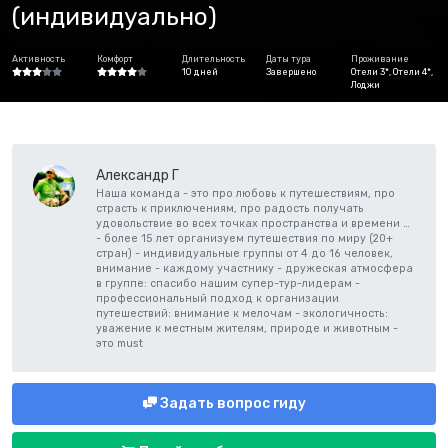
(индивидуально)
Активность
Комфорт
Длительность
Даты тура
Проживание
10 дней
Завершено
Отели 3*, Отели 4*,
Лоджи
Александр Г
Наша команда - это про любовь к путешествиям, про
страсть к приключениям, про радость получать
удовольствие во всех точках пространства и времени …
- более 15 лет организуем путешествия по миру (20+
стран) - индивидуальные группы от 4 до 16 человек,
внимание - каждому участнику - дружеская атмосфера
в группе: спасибо нашим супер-тур-лидерам -
профессиональный подход к организации
путешествий: внимание к мелочам - экологичность:
уважение к местным жителям, природе и животным -
это must
Задать вопрос гиду