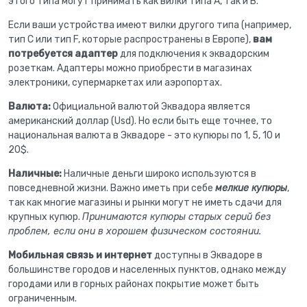
этого типа могут принимать как вилки типа A, так и B.
Если ваши устройства имеют вилки другого типа (например,
тип C или тип F, которые распространены в Европе),
вам
потребуется адаптер
для подключения к эквадорским
розеткам. Адаптеры можно приобрести в магазинах
электроники, супермаркетах или аэропортах.
Валюта:
Официальной валютой Эквадора является
американский доллар (Usd). Но если быть еще точнее, то
национальная валюта в Эквадоре - это купюры по 1, 5, 10 и
20$.
Наличные:
Наличные деньги широко используются в
повседневной жизни. Важно иметь при себе
мелкие купюры
,
так как многие магазины и рынки могут не иметь сдачи для
крупных купюр.
Принимаются купюры старых серий без
проблем, если они в хорошем физическом состоянии.
Мобильная связь и интернет
доступны в Эквадоре в
большинстве городов и населенных пунктов, однако между
городами или в горных районах покрытие может быть
ограниченным.