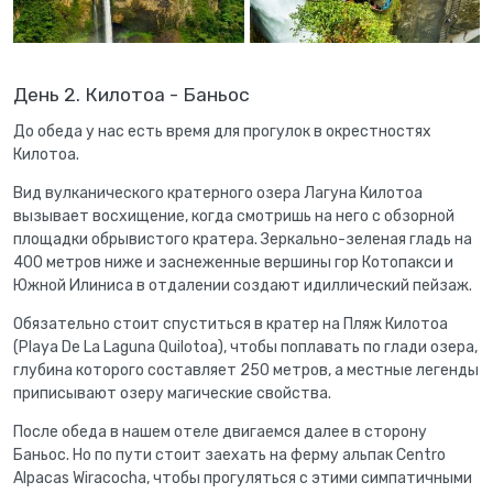
День 2. Килотоа - Баньос
До обеда у нас есть время для прогулок в окрестностях
Килотоа.
Вид вулканического кратерного озера Лагуна Килотоа
вызывает восхищение, когда смотришь на него с обзорной
площадки обрывистого кратера. Зеркально-зеленая гладь на
400 метров ниже и заснеженные вершины гор Котопакси и
Южной Илиниса в отдалении создают идиллический пейзаж.
Обязательно стоит спуститься в кратер на Пляж Килотоа
(Playa De La Laguna Quilotoa), чтобы поплавать по глади озера,
глубина которого составляет 250 метров, а местные легенды
приписывают озеру магические свойства.
После обеда в нашем отеле двигаемся далее в сторону
Баньос. Но по пути стоит заехать на ферму альпак Centro
Alpacas Wiracocha, чтобы прогуляться с этими симпатичными