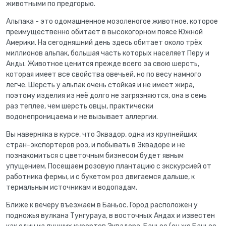
животными по предгорью.
Альпака - это одомашненное мозоленогое животное, которое
преимущественно обитает в высокогорном поясе Южной
Америки. На сегодняшний день здесь обитает около трёх
миллионов альпак, большая часть которых населяет Перу и
Анды. Животное ценится прежде всего за свою шерсть,
которая имеет все свойства овечьей, но по весу намного
легче. Шерсть у альпак очень стойкая и не имеет жира,
поэтому изделия из неё долго не загрязняются, она в семь
раз теплее, чем шерсть овцы, практически
водонепроницаема и не вызывает аллергии.
Вы наверняка в курсе, что Эквадор, одна из крупнейших
стран-экспортеров роз, и побывать в Эквадоре и не
познакомиться с цветочным бизнесом будет явным
упущением. Посещаем розовую плантацию с экскурсией от
работника фермы, и с букетом роз двигаемся дальше, к
термальным источникам и водопадам.
Ближе к вечеру въезжаем в Баньос. Город расположен у
подножья вулкана Тунгурауа, в восточных Андах и известен