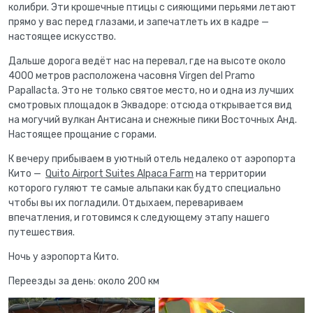
колибри. Эти крошечные птицы с сияющими перьями летают
прямо у вас перед глазами, и запечатлеть их в кадре —
настоящее искусство.
Дальше дорога ведёт нас на перевал, где на высоте около
4000 метров расположена часовня Virgen del Pramo
Papallacta. Это не только святое место, но и одна из лучших
смотровых площадок в Эквадоре: отсюда открывается вид
на могучий вулкан Антисана и снежные пики Восточных Анд.
Настоящее прощание с горами.
К вечеру прибываем в уютный отель недалеко от аэропорта
Кито —
Quito Airport Suites Alpaca Farm
на территории
которого гуляют те самые альпаки как будто специально
чтобы вы их погладили. Отдыхаем, перевариваем
впечатления, и готовимся к следующему этапу нашего
путешествия.
Ночь у аэропорта Кито.
Переезды за день: около 200 км