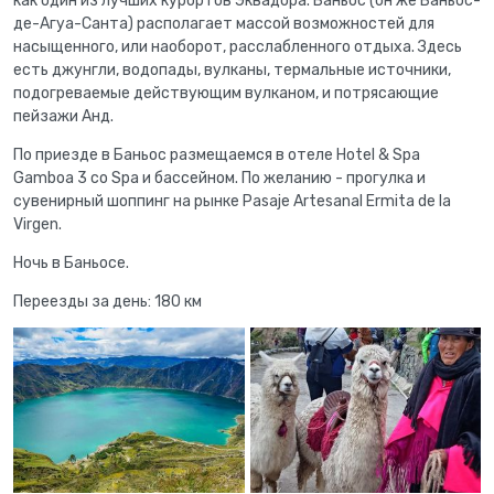
как один из лучших курортов Эквадора. Баньос (он же Баньос-
де-Агуа-Санта) располагает массой возможностей для
насыщенного, или наоборот, расслабленного отдыха. Здесь
есть джунгли, водопады, вулканы, термальные источники,
подогреваемые действующим вулканом, и потрясающие
пейзажи Анд.
По приезде в Баньос размещаемся в отеле Hotel & Spa
Gamboa 3 со Spa и бассейном. По желанию - прогулка и
сувенирный шоппинг на рынке Pasaje Artesanal Ermita de la
Virgen.
Ночь в Баньосе.
Переезды за день: 180 км