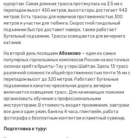
курортам. Самая длинная трасса протянулась на 2,5 км с
перепадом высот 450 метров, высота горы достигает 943
метров. Есть трассы для новичков протяженностью 300
метров и участки для тюбинга. Скоростной гондольный
подъемник быстро доставит наверх, также работает
бугельный подъемник. Трассы освещаются для вечернего
катания.
На второй день посещаем
Абзаково
— один из самых
популярных горнолыжных комплексов России на восточных
склонах хребта Крыкты-Тау у горы Шайтан. Здесь 13 трасс
различной сложности общей протяженностью почти 16 км с
перепадом высот до 320 метров. Работают бугельные
подъемники и канатно-кресельная дорога, вечером
включается освещение трасс. Для начинающих поможем
организовать обучение с профессиональными
инструкторами. В стоимость входит проживание, завтраки
все дни и один ужин, баня на 4 часа, глинтвейн, работа
фотографа с бесплатным контентом и памятный сувенир.
Подготовка к туру: