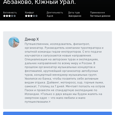
Абзаково, Южный Урал.
Активность
Комфорт
Длительность
Даты тура
Проживание
3 дня
Завершено
Гостевые домики
Динар Х
Путешественник, исследователь, филантроп,
организатор. Руководитель компании туроператора и
опытной команды гидов-инструкторов. С его подачи
изучаются и запускаются новые направления.
Специализация на авторских турах и экспедициях,
дальних направлений по всему миру и России. В
прошлом организатор музыкальных концертов и
фестивалей, крупнейший организатор автобусных
туров, концертный менеджер музыкальных групп.
Уволился из банка, чтобы посвятить себя активным
видам отдыха. Дайвинг, мотокросс, sup, горные лыжи,
самокат, 7 столиц за 7 дней. Мечтает попасть на остров
Пасхи и провести не стандартную экспедицию по
Исландии. «Только о двух вещах мы будем жалеть на
смертном одре — что мало любили и мало
путешествовали.»