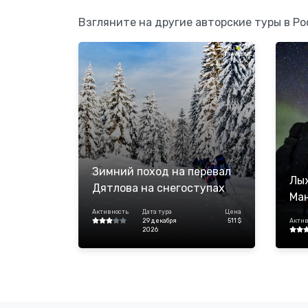
Взгляните на другие авторские туры в Ро
Зимний поход на перевал
Лы
Дятлова на снегоступах
Ма
Активность
Дата тура
Цена
29 декабря
511 $
Актив
2026