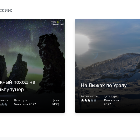
ссии:
жный поход на
На Лыжах по Уралу
ньпупунёр
Активность
Дата тура
ность
Дата тура
Цена
15 февраля
5 февраля 2027
840 $
2027