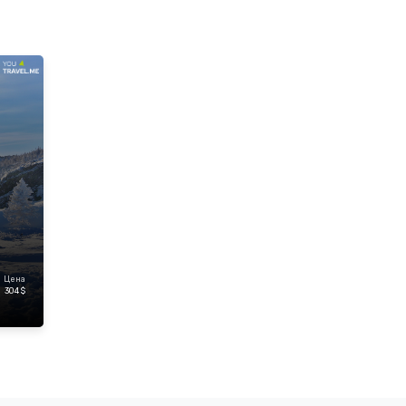
Цена
304 $