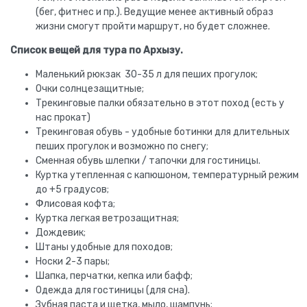
(бег, фитнес и пр.). Ведущие менее активный образ
жизни смогут пройти маршрут, но будет сложнее.
Список вещей для тура по Архызу.
Маленький рюкзак 30-35 л для пеших прогулок;
Очки солнцезащитные;
Трекинговые палки обязательно в этот поход (есть у
нас прокат)
Трекинговая обувь - удобные ботинки для длительных
пеших прогулок и возможно по снегу;
Сменная обувь шлепки / тапочки для гостиницы.
Куртка утепленная с капюшоном, температурный режим
до +5 градусов;
Флисовая кофта;
Куртка легкая ветрозащитная;
Дождевик;
Штаны удобные для походов;
Носки 2-3 пары;
Шапка, перчатки, кепка или бафф;
Одежда для гостиницы (для сна).
Зубная паста и щетка, мыло, шампунь;