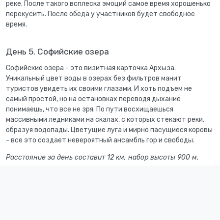
реке. После такого всплеска эмоций самое время хорошенько
перекусить. После обеда у участников будет свободное
время.
День 5. Софийские озера
Софийские озера - это визитная карточка Архыза.
Уникальный цвет воды в озерах без фильтров манит
туристов увидеть их своими глазами. И хоть подъем не
самый простой, но на остановках переводя дыхание
понимаешь, что все не зря. По пути восхищаешься
массивными ледниками на скалах, с которых стекают реки,
образуя водопады. Цветущие луга и мирно пасущиеся коровы
- все это создает невероятный ансамбль гор и свободы.
Расстояние за день составит 12 км, набор высоты 900 м.
День 6. Возвращение в Мин. Воды
Утром завершаем тур и выезжаем из поселка Архыз.
Прибытие на жд вокзал Минеральных Вод после 14:00.