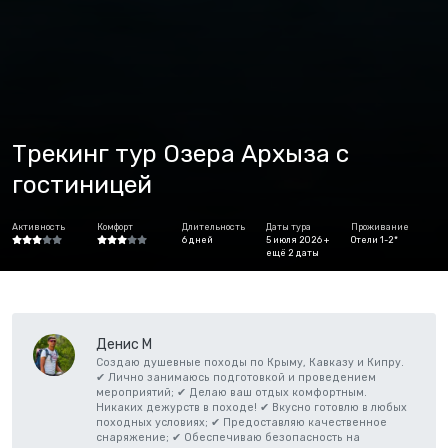
Трекинг тур Озера Архыза с
гостиницей
Активность
Комфорт
Длительность
Даты тура
Проживание
6 дней
5 июля 2026 +
Отели 1-2*
ещё 2 даты
Денис М
Создаю душевные походы по Крыму, Кавказу и Кипру.
✔ Лично занимаюсь подготовкой и проведением
мероприятий; ✔ Делаю ваш отдых комфортным.
Никаких дежурств в походе! ✔ Вкусно готовлю в любых
походных условиях; ✔ Предоставляю качественное
снаряжение; ✔ Обеспечиваю безопасность на