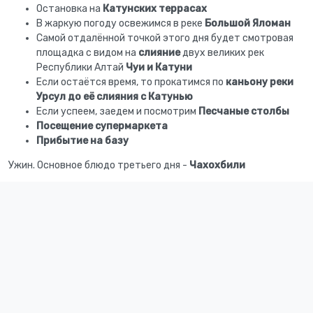
Остановка на
Катунских террасах
В жаркую погоду освежимся в реке
Большой Яломан
Самой отдалённой точкой этого дня будет смотровая
площадка с видом на
слияние
двух великих рек
Республики Алтай
Чуи и Катуни
Если остаётся время, то прокатимся по
каньону реки
Урсул до её слияния с Катунью
Если успеем, заедем и посмотрим
Песчаные столбы
Посещение супермаркета
Прибытие на базу
Ужин. Основное блюдо третьего дня -
Чахохбили
Отдых.