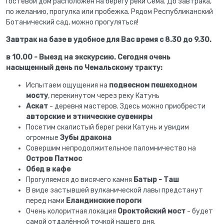
Гостевой дом расположен на берегу реки Сема. До завтрака,
по желанию, прогулка или пробежка. Рядом Республиканский
Ботанический сад, можно прогуляться!
Завтрак на базе в удобное для Вас время с 8.30 до 9.30.
в 10.00 - Выезд на экскурсию. Сегодня очень
насыщенный день по Чемальскому тракту:
Испытаем ощущения на
подвесном пешеходном
мосту
, перекинутом через реку Катунь
Аскат
- деревня мастеров. Здесь можно приобрести
авторские и этнические сувениры
Посетим скалистый берег реки Катунь и увидим
огромные
Зубы дракона
Совершим непродолжительное паломничество на
Остров Патмос
Обед в кафе
Прогуляемся до висячего камня
Батыр - Таш
В виде застывшей вулканической лавы предстанут
перед нами
Еландинские пороги
Очень колоритная локация
Ороктойский мост
- будет
самой отдалённой точкой нашего дня.