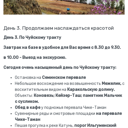
День 3. Продолжаем наслаждаться красотой
День 3. По Чуйскому тракту
Завтрак на базе в удобное для Вас время с 8.30 до 9.30.
в 10.00 - Выезд на экскурсию.
Сегодня очень насыщенный день по Чуйскому тракту:
Остановка на
Семинском перевале
Небольшое восхождение на возвышенность
Межелик,
с
восхитительным видом на
Каракольскую долину.
Объекты:
Коновязь; Кейзер-Таш; памятник Мальчик
с сусликом.
Обед в кафе
у подножья перевала Чике-Таман
Сувенирные ряды и смотровые площадки
на перевале
Чике-Таман
Пешая прогулка к реке Катунь,
порог Ильгуменский