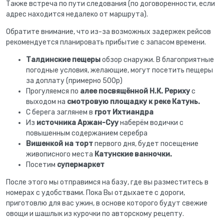
Также встреча по пути следования (по договоренности, если
адрес находится недалеко от маршрута).
Обратите внимание, что из-за возможных задержек рейсов
рекомендуется планировать прибытие с запасом времени.
Талдинские пещеры
обзор снаружи. В благоприятные
погодные условия, желающие, могут посетить пещеры
за доплату (примерно 500р)
Прогуляемся по
алее посвящённой Н.К. Рериху
с
выходом на
смотровую площадку к реке Катунь.
С берега заглянем в
грот Ихтиандра
Из
источника Аржан-Суу
наберём водички с
повышенным содержанием серебра
Вишенкой на торт
первого дня, будет посещение
живописного места
Катунские ванночки.
Посетим
супермаркет
После этого мы отправимся на базу, где вы разместитесь в
номерах с удобствами. Пока Вы отдыхаете с дороги,
приготовлю для вас ужин, в основе которого будут свежие
овощи и шашлык из курочки по авторскому рецепту.