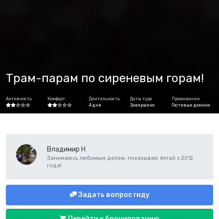
Трам-парам по сиреневым горам!
Активность
Комфорт
Длительность
Даты тура
Проживание
4 дня
Завершено
Гостевые домики
Владимир Н
Занимаюсь любимым делом, показываю Алтай с 2012
года!
Задать вопрос гиду
Перейти к бронированию