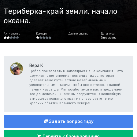
Териберка-край земли, начало
океана.
Активность
Комфорт
Длительность
Даты тура
Завершено
Вера К
Добро пожаловать в Заполярье! Наша компания — это
дружная, ответственная команда гидов, которая
сделает ваше путешествие незабываемым и
увлекательным — таким, чтобы оно осталось в вашей
памяти навсегда. Мы позаботимся о вас и продумаем
всё до мелочей. С нами вы погрузитесь в волшебную
атмосферу кольского края и почувствуете тепло
крепких объятий Крайнего Севера!
Задать вопрос гиду
Перейти к бронированию