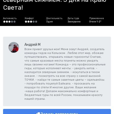
Света!
Активность
Комфорт
Длительность
Даты тура
Проживание
3 дня
Завершено
Отели 1-2*
Андрей М
Всем привет друзья мои! Меня зовут Андрей, создатель
команды гидов на Кольском . Люблю этот мир, обожаю
путешествовать, открывать новые горизонты! Считаю,
что самые красивые места планеты можно увидеть
лишь своими ногами! Команда — это профессиональные
гиды, которые исполняют мечты: - увидеть китов. -
насладится северным сиянием. - искупаться в тихом
океане. - посмотреть на всю страну с самой высокой.
ТОЧКИ. - найди те самые заветные цветы — эдельвейсы.
- попробовать поцелуй Байкала. - проскакать на
лошади по степи И многие другие. Ваши желания
-наша работа! Делаем максимально комфортные и
бюджетные туры по всей России, показываем красоту
нашей страны.