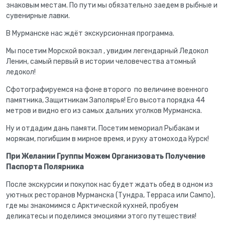
знаковым местам. По пути мы обязательно заедем в рыбные и
сувенирные лавки.
В Мурманске нас ждёт экскурсионная программа.
Мы посетим Морской вокзал , увидим легендарный Ледокол
Ленин, самый первый в истории человечества атомный
ледокол!
Сфотографируемся на фоне второго
по величине военного
памятника, Защитникам Заполярья! Его высота порядка 44
метров и видно его из самых дальних уголков Мурманска.
Ну и отдадим дань памяти. Посетим мемориал Рыбакам и
морякам, погибшим в мирное время, и руку атомохода Курск!
При Желании Группы Можем Организовать Получение
Паспорта Полярника
После экскурсии и покупок нас будет ждать обед в одном из
уютных ресторанов Мурманска (Тундра, Терраса или Сампо),
где мы знакомимся с Арктической кухней, пробуем
деликатесы и поделимся эмоциями этого путешествия!