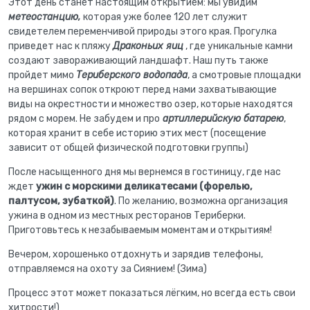
Этот день станет настоящим открытием: мы увидим
метеостанцию,
которая уже более 120 лет служит
свидетелем переменчивой природы этого края. Прогулка
приведет нас к пляжу
Драконьих яиц
, где уникальные камни
создают завораживающий ландшафт. Наш путь также
пройдет мимо
Териберского водопада
, а смотровые площадки
на вершинах сопок откроют перед нами захватывающие
виды на окрестности и множество озер, которые находятся
рядом с морем. Не забудем и про
артиллерийскую батарею
,
которая хранит в себе историю этих мест (посещение
зависит от общей физической подготовки группы)
После насыщенного дня мы вернемся в гостиницу, где нас
ждет
ужин с морскими деликатесами (форелью,
палтусом, зубаткой)
. По желанию, возможна организация
ужина в одном из местных ресторанов Териберки.
Приготовьтесь к незабываемым моментам и открытиям!
Вечером, хорошенько отдохнуть и зарядив телефоны,
отправляемся на охоту за Сиянием! (Зима)
Процесс этот может показаться лёгким, но всегда есть свои
хитрости!)