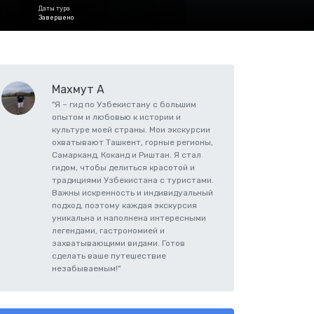
Даты тура
Завершено
Махмут А
"Я – гид по Узбекистану с большим
опытом и любовью к истории и
культуре моей страны. Мои экскурсии
охватывают Ташкент, горные регионы,
Самарканд, Коканд и Риштан. Я стал
гидом, чтобы делиться красотой и
традициями Узбекистана с туристами.
Важны искренность и индивидуальный
подход, поэтому каждая экскурсия
уникальна и наполнена интересными
легендами, гастрономией и
захватывающими видами. Готов
сделать ваше путешествие
незабываемым!"