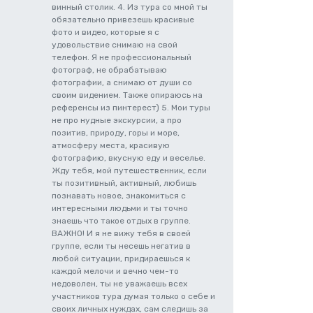
винный столик. 4. Из тура со мной ты
обязательно привезешь красивые
фото и видео, которые я с
удовольствие снимаю на свой
телефон. Я не профессиональный
фотограф, не обрабатываю
фотографии, а снимаю от души со
своим видением. Также опираюсь на
референсы из пинтерест) 5. Мои туры
не про нудные экскурсии, а про
позитив, природу, горы и море,
атмосферу места, красивую
фотографию, вкусную еду и веселье.
Жду тебя, мой путешественник, если
ты позитивный, активный, любишь
познавать новое, знакомиться с
интересными людьми и ты точно
знаешь что такое отдых в группе.
ВАЖНО! И я не вижу тебя в своей
группе, если ты несешь негатив в
любой ситуации, придираешься к
каждой мелочи и вечно чем-то
недоволен, ты не уважаешь всех
участников тура думая только о себе и
своих личных нуждах, сам следишь за