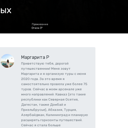
дых
Проживание
Отели 3*
Маргарита Р
Приветствую тебя, дорогой
путешественник! Меня зовут
Маргарита и я организую туры с июня
2020 года. За это время я
самостоятельно провела уже более 75
туров. Сейчас в моем арсенале уже
много направлений: Кавказ (это такие
республики как Северная Осетия,
Дагестан, также Домбай и
Приэльбрусье), Абхазия, Турция,
Азербайджан, Калининград и планирую
расширять горизонты путешествий.
Сейчас я стала больше