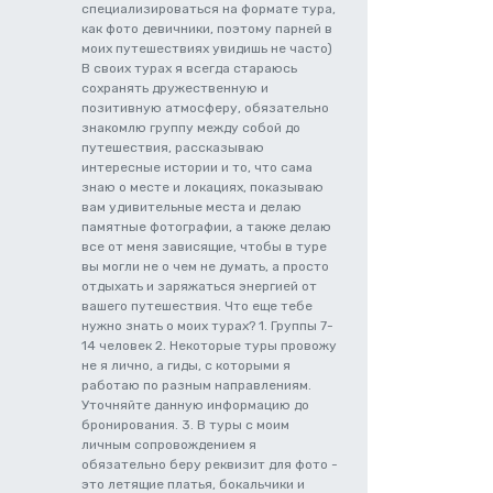
специализироваться на формате тура,
как фото девичники, поэтому парней в
моих путешествиях увидишь не часто)
В своих турах я всегда стараюсь
сохранять дружественную и
позитивную атмосферу, обязательно
знакомлю группу между собой до
путешествия, рассказываю
интересные истории и то, что сама
знаю о месте и локациях, показываю
вам удивительные места и делаю
памятные фотографии, а также делаю
все от меня зависящие, чтобы в туре
вы могли не о чем не думать, а просто
отдыхать и заряжаться энергией от
вашего путешествия. Что еще тебе
нужно знать о моих турах? 1. Группы 7-
14 человек 2. Некоторые туры провожу
не я лично, а гиды, с которыми я
работаю по разным направлениям.
Уточняйте данную информацию до
бронирования. 3. В туры с моим
личным сопровождением я
обязательно беру реквизит для фото -
это летящие платья, бокальчики и