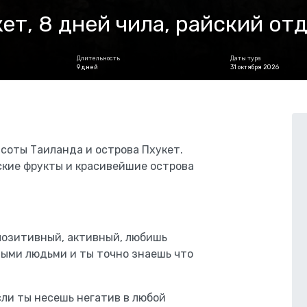
ет, 8 дней чила, райский от
Длительность
Даты тура
9 дней
31 октября 2026
соты Таиланда и острова Пхукет.
ские фрукты и красивейшие острова
позитивный, активный, любишь
ными людьми и ты точно знаешь что
если ты несешь негатив в любой