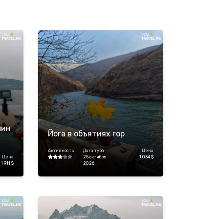
лин
Йога в объятиях гор
Активность
Дата тура
Цена
Цена
25 октября
1 034 $
1 911 $
2026