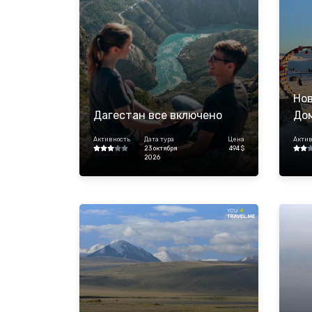
Нов
Дагестан все включено
До
Активность
Дата тура
Цена
Актив
23 октября
494 $
2026