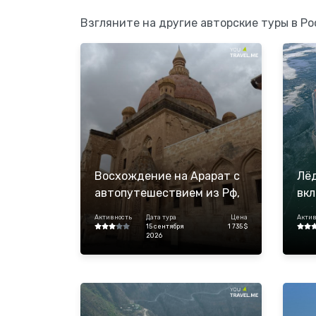
Взгляните на другие авторские туры в Ро
Восхождение на Арарат с
Лё
автопутешествием из Рф,
вк
Турция
Активность
Дата тура
Цена
Актив
15 сентября
1 735 $
2026