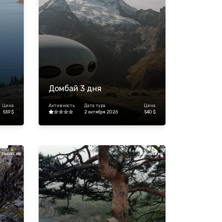
Домбай 3 дня
Цена
Активность
Дата тура
Цена
559 $
2 октября 2026
540 $