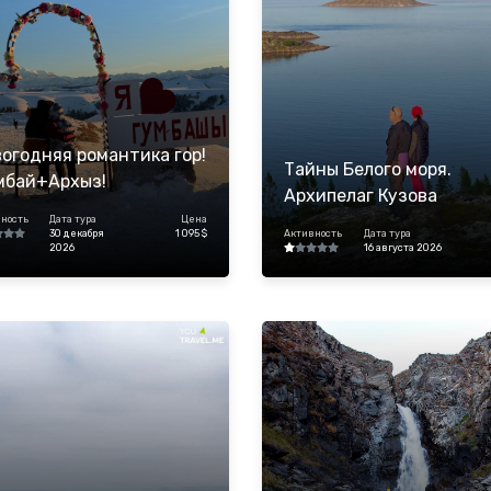
огодняя романтика гор!
Тайны Белого моря.
мбай+Архыз!
Архипелаг Кузова
ность
Дата тура
Цена
30 декабря
1 095 $
Активность
Дата тура
2026
16 августа 2026