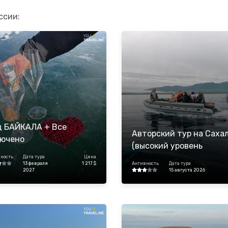
ссии:
д БАЙКАЛА + Все
Авторский тур на Саха
лючено
(высокий уровень
комфорта,мини-группа)
ность
Дата тура
Цена
13 февраля
1 217 $
Активность
Дата тура
2027
15 августа 2026