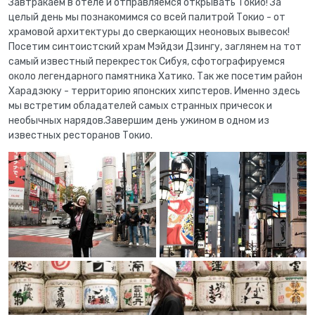
Завтракаем в отеле и отправляемся открывать Токио! За
целый день мы познакомимся со всей палитрой Токио - от
храмовой архитектуры до сверкающих неоновых вывесок!
Посетим синтоистский храм Мэйдзи Дзингу, заглянем на тот
самый известный перекресток Сибуя, сфотографируемся
около легендарного памятника Хатико. Так же посетим район
Харадзюку - территорию японских хипстеров. Именно здесь
мы встретим обладателей самых странных причесок и
необычных нарядов.Завершим день ужином в одном из
известных ресторанов Токио.