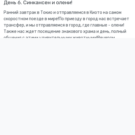
День 6. Синкансен и олени!
Ранний завтрак в Токио и отправляемся в Киото на самом
скоростном поезде в мире!По приезду в город нас встречает
трансфер, и мы отправляемся в город, где главные - олени!
Также нас ждет посещение знакового храма и день, полный
общения с этими удивительными животными!Вечером
заселимся в отель, где сможем отдохнуть в традиционном
осени.