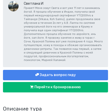
Светлана И
Привет! Меня зовут Света и вот уже 11 лет я занимаюсь
йогой. Я прошла обучение в Индии, получила свой
первый международный сертификат YTC200hrs в
Тайланде (Vikasa, Koh Samiu), далее продолжила свое
обучение в течение 2х лет у А.В. Лаппа по системе
универсальной йоги на его семинарах в Крыму и
получила еще один сертификат YTC200hrs.
Дополнительно прошла обучение по аэройоге, инь
йоге, сап йоге. Я провожу занятия и живу в горах г.
Сочи, Красной Поляны вот уже последние 4 года. Много
путешествую, хожу в походы и обожаю организовывать
девичники-ретриты. Так появился наш первый, а затем
и следующий девичник в Красной Поляны с моей
подругой, профессиональным йогатерпевтом,
психологом, Марией Халамай.
Задать вопрос гиду
Перейти к бронированию
Описание тура