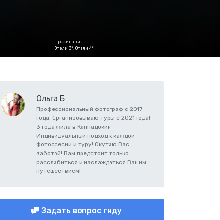
Проживание
Отели 3*, Отели 4*
Ольга Б
Профессиональный фотограф с 2017
года. Организовываю туры с 2021 года!
3 года жила в Каппадокии
Индивидуальный подход к каждой
фотоссесии и туру! Окутаю Вас
заботой! Вам предстоит только
расслабиться и наслаждаться Вашим
путешествием!
Задать вопрос гиду