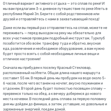
Отличный вариант активного отдыха — это сплав по реке! И
мы вам предлагаем 3-х дневное путешествие по реке Илеть в
республике Марий Эл. Берите с собой родственников или
друзей и отправляйтесь с нами в захватывающий поход!
Даже если вы первый раз отправляетесь на сплав, можете не
переживать — перед выходом на реку мы обязательно для
всех участников проведем подробный инструктаж. Турклуб
позаботится обо всём: трансфер туда и обратно, вкусная
еда, развлечения и необходимое оборудование, а вам нужно
будет просто взять с собой необходимые личные вещи и
отличное настроение!
Сначала мы прибудем к поселку Красный Стекловар,
расположенный на Илети. Общая длина нашего маршрута
составит 55 км. В первый день мы пробудем на воде около 5-
6 часов, после чего встанем на ночлег, вкусно поужинаем и
отдохнем. Второй день будет полностью посвящен сплаву —
прервемся только на обед, а к вечеру доберемся до нового
места ночевки. В последний день сплава за первую половину
дня мы дойдем до финиша, а затем, уставшие, но довольные и
заряженные энергией, поедем домой.