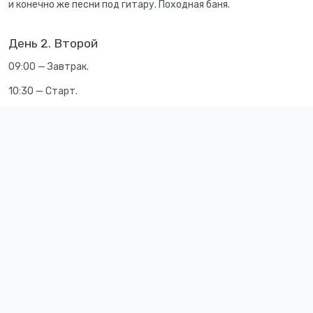
и конечно же песни под гитару. Походная баня.
День 2. Второй
09:00 — Завтрак.
10:30 — Старт.
12:00 — Проплываем возле реки Петьялка.
14:00 — Продолжаем сплав.
15:00 — Встаем на ночлег поблизости от Зеленого Ключа.
18:00 — Ужин.
20:00 — Песни, посиделки у костра.
День 3. Третий
09:00 — Завтрак, зарядка.
10:30 — Сборы.