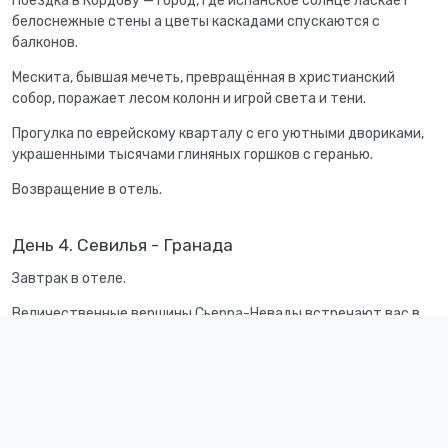
Поездка в Кордову — город, где испанское солнце ласкает
белоснежные стены а цветы каскадами спускаются с
балконов.
Мескита, бывшая мечеть, превращённая в христианский
собор, поражает лесом колонн и игрой света и тени.
Прогулка по еврейскому кварталу с его уютными двориками,
украшенными тысячами глиняных горшков с геранью.
Возвращение в отель.
День 4. Севилья - Гранада
Завтрак в отеле.
Величественные вершины Сьерра-Невады встречают вас в
Гранаде.
Альгамбра — жемчужина мавританской архитектуры, дворец,
где журчат фонтаны, а изысканная резьба превращает стены
в кружевные узоры.
Взгляд с квартала Альбайсин на закатную Альгамбру