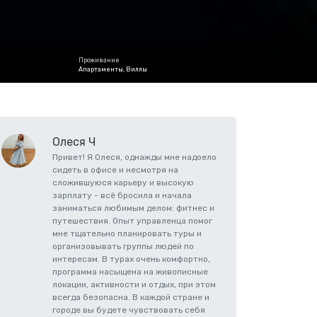
Проживание
Апартаменты, Виллы
Олеся Ч
Привет! Я Олеся, однажды мне надоело
сидеть в офисе и несмотря на
сложившуюся карьеру и высокую
зарплату - всё бросила и начала
заниматься любимым делом: фитнес и
путешествия. Опыт управленца помог
мне тщательно планировать туры и
организовывать группы людей по
интересам. В турах очень комфортно,
программа насыщена на живописные
локации, активности и отдых, при этом
всегда безопасна. В каждой стране и
городе вы будете чувствовать себя