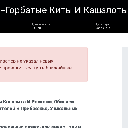
-Горбатые Киты И Кашалоты
Длительность
Даты тура
9 дней
Завершено
изатор не указал новых.
и проводиться тур в ближайшее
м Колорита И Роскоши
,
Обилием
ителей В Прибрежье, Уникальных
оснежные пляжи, как дикие , так и