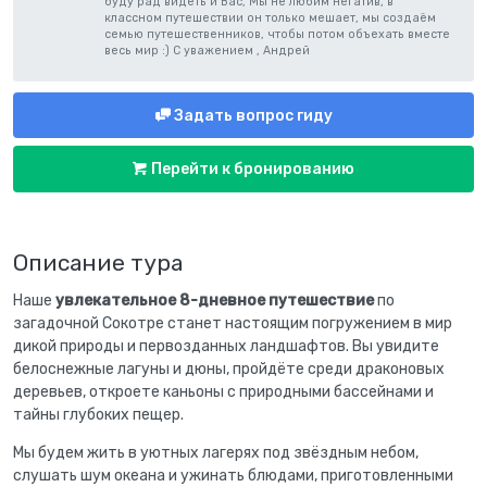
буду рад видеть и Вас, Мы не любим негатив, в
классном путешествии он только мешает, мы создаём
семью путешественников, чтобы потом объехать вместе
весь мир :) С уважением , Андрей
Задать вопрос гиду
Перейти к бронированию
Описание тура
Наше
увлекательное 8-дневное путешествие
по
загадочной Сокотре станет настоящим погружением в мир
дикой природы и первозданных ландшафтов. Вы увидите
белоснежные лагуны и дюны, пройдёте среди драконовых
деревьев, откроете каньоны с природными бассейнами и
тайны глубоких пещер.
Мы будем жить в уютных лагерях под звёздным небом,
слушать шум океана и ужинать блюдами, приготовленными