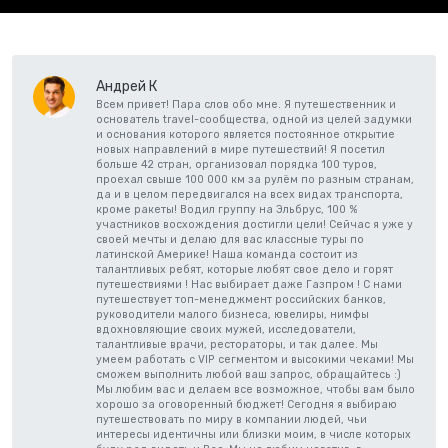
Андрей К
Всем привет! Пара слов обо мне. Я путешественник и
основатель travel-сообщества, одной из целей задумки
и основания которого является постоянное открытие
новых направлений в мире путешествий! Я посетил
больше 42 стран, организовал порядка 100 туров,
проехал свыше 100 000 км за рулём по разным странам,
да и в целом передвигался на всех видах транспорта,
кроме ракеты! Водил группу на Эльбрус, 100 %
участников восхождения достигли цели! Сейчас я уже у
своей мечты и делаю для вас классные туры по
латинской Америке! Наша команда состоит из
талантливых ребят, которые любят свое дело и горят
путешествиями ! Нас выбирает даже Газпром ! С нами
путешествует топ-менеджмент российских банков,
руководители малого бизнеса, ювелиры, нимфы
вдохновляющие своих мужей, исследователи,
талантливые врачи, рестораторы, и так далее. Мы
умеем работать с VIP сегментом и высокими чеками! Мы
сможем выполнить любой ваш запрос, обращайтесь :)
Мы любим вас и делаем все возможное, чтобы вам было
хорошо за оговоренный бюджет! Сегодня я выбираю
путешествовать по миру в компании людей, чьи
интересы идентичны или близки моим, в числе которых