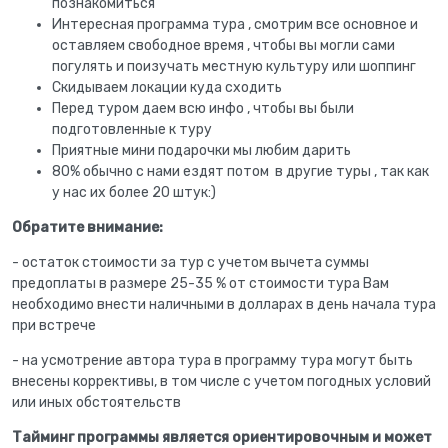
познакомиться
Интересная программа тура , смотрим все основное и
оставляем свободное время , чтобы вы могли сами
погулять и поизучать местную культуру или шоппинг
Скидываем локации куда сходить
Перед туром даем всю инфо , чтобы вы были
подготовленные к туру
Приятные мини подарочки мы любим дарить
80% обычно с нами ездят потом в другие туры , так как
у нас их более 20 штук:)
Обратите внимание:
- остаток стоимости за тур с учетом вычета суммы
предоплаты в размере 25-35 % от стоимости тура Вам
необходимо внести наличными в долларах в день начала тура
при встрече
- на усмотрение автора тура в программу тура могут быть
внесены коррективы, в том числе с учетом погодных условий
или иных обстоятельств
Тайминг программы является ориентировочным и может