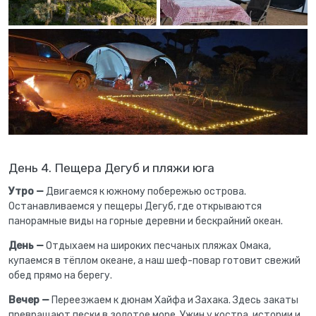
День 4. Пещера Дегуб и пляжи юга
Утро —
Двигаемся к южному побережью острова.
Останавливаемся у пещеры Дегуб, где открываются
панорамные виды на горные деревни и бескрайний океан.
День —
Отдыхаем на широких песчаных пляжах Омака,
купаемся в тёплом океане, а наш шеф-повар готовит свежий
обед прямо на берегу.
Вечер —
Переезжаем к дюнам Хайфа и Захака. Здесь закаты
превращают пески в золотое море. Ужин у костра, истории и