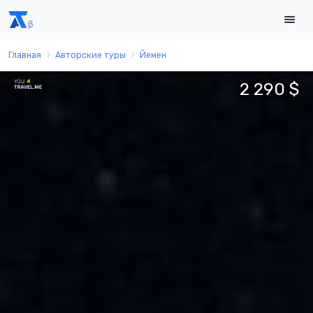
Главная
Авторские туры
Йемен
2 290 $