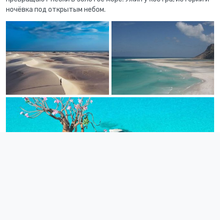
ночёвка под открытым небом.
День 5. Бассейны Келесехан и дюны Арчер
Утро —
Отправляемся на плато Моми, где спрятаны