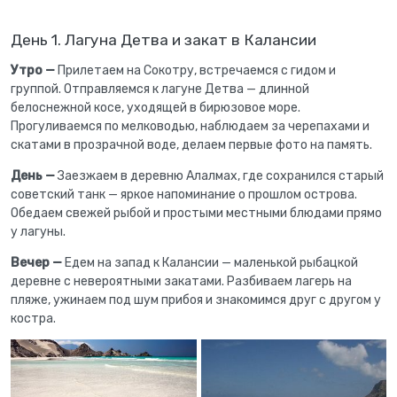
День 1. Лагуна Детва и закат в Калансии
Утро —
Прилетаем на Сокотру, встречаемся с гидом и
группой. Отправляемся к лагуне Детва — длинной
белоснежной косе, уходящей в бирюзовое море.
Прогуливаемся по мелководью, наблюдаем за черепахами и
скатами в прозрачной воде, делаем первые фото на память.
День —
Заезжаем в деревню Алалмах, где сохранился старый
советский танк — яркое напоминание о прошлом острова.
Обедаем свежей рыбой и простыми местными блюдами прямо
у лагуны.
Вечер —
Едем на запад к Калансии — маленькой рыбацкой
деревне с невероятными закатами. Разбиваем лагерь на
пляже, ужинаем под шум прибоя и знакомимся друг с другом у
костра.